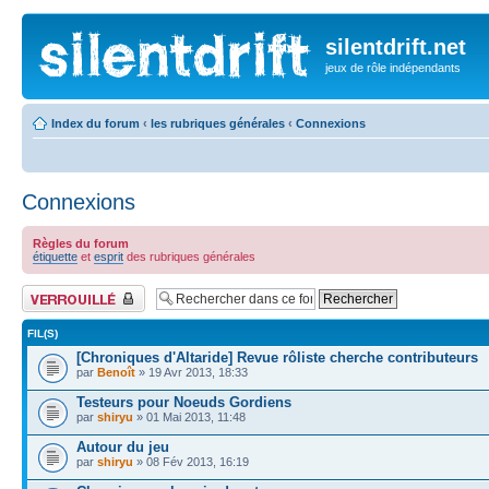
silentdrift.net
jeux de rôle indépendants
Index du forum
‹
les rubriques générales
‹
Connexions
Connexions
Règles du forum
étiquette
et
esprit
des rubriques générales
Forum verrouillé
FIL(S)
[Chroniques d'Altaride] Revue rôliste cherche contributeurs
par
Benoît
» 19 Avr 2013, 18:33
Testeurs pour Noeuds Gordiens
par
shiryu
» 01 Mai 2013, 11:48
Autour du jeu
par
shiryu
» 08 Fév 2013, 16:19