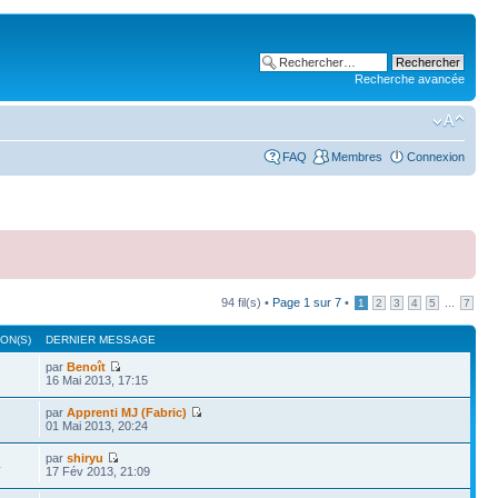
Recherche avancée
FAQ
Membres
Connexion
94 fil(s) •
Page
1
sur
7
•
...
1
2
3
4
5
7
ON(S)
DERNIER MESSAGE
par
Benoît
7
16 Mai 2013, 17:15
par
Apprenti MJ (Fabric)
01 Mai 2013, 20:24
par
shiryu
4
17 Fév 2013, 21:09