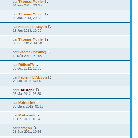
par
Thomas Munier
9
14 Fév 2013, 23:35
par
Thomas Munier
26 Jan 2013, 20:33
par
Fabien | L'Alcyon
4
22 Jan 2013, 13:33
par
Thomas Munier
30 Déc 2012, 14:50
par
Gnome (Maxime)
11 Déc 2012, 21:58
par
RôlisteTV
3
03 Oct 2012, 12:33
par
Fabien | L'Alcyon
3
29 Mai 2012, 14:06
par
Christoph
9
06 Mai 2012, 16:30
par
Maitresinh
25 Mars 2012, 01:16
par
Maitresinh
11 Oct 2011, 11:54
par
paragon
21 Sep 2011, 20:56