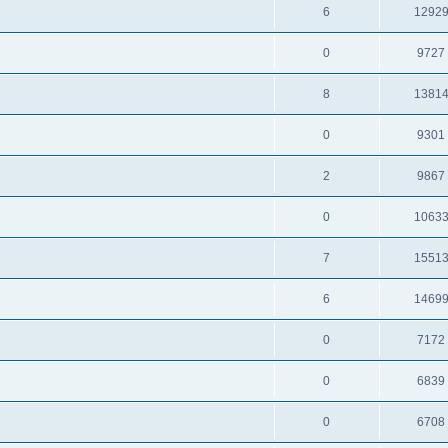
6
1292
0
9727
8
1381
0
9301
2
9867
0
1063
7
1551
6
1469
0
7172
0
6839
0
6708