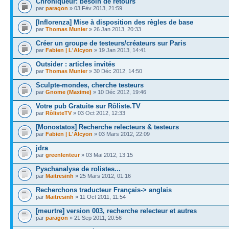
Chroniqueur: besoin de retours
par
paragon
» 03 Fév 2013, 21:59
[Inflorenza] Mise à disposition des règles de base
par
Thomas Munier
» 26 Jan 2013, 20:33
Créer un groupe de testeurs/créateurs sur Paris
par
Fabien | L'Alcyon
» 19 Jan 2013, 14:41
Outsider : articles invités
par
Thomas Munier
» 30 Déc 2012, 14:50
Sculpte-mondes, cherche testeurs
par
Gnome (Maxime)
» 10 Déc 2012, 19:46
Votre pub Gratuite sur Rôliste.TV
par
RôlisteTV
» 03 Oct 2012, 12:33
[Monostatos] Recherche relecteurs & testeurs
par
Fabien | L'Alcyon
» 03 Mars 2012, 22:09
jdra
par
greenlenteur
» 03 Mai 2012, 13:15
Pyschanalyse de rolistes...
par
Maitresinh
» 25 Mars 2012, 01:16
Recherchons traducteur Français-> anglais
par
Maitresinh
» 11 Oct 2011, 11:54
[meurtre] version 003, recherche relecteur et autres
par
paragon
» 21 Sep 2011, 20:56