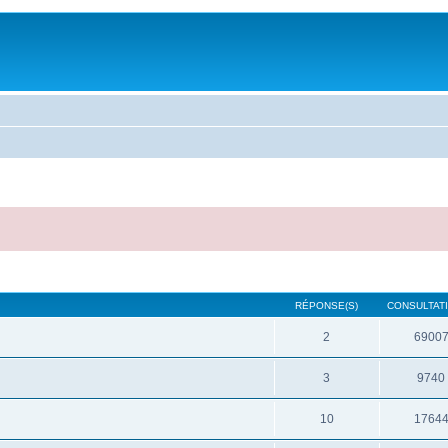
RÉPONSE(S)
CONSULTATI
2
6900
3
9740
10
1764