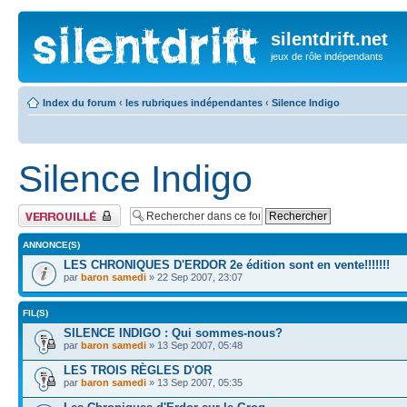
silentdrift.net
jeux de rôle indépendants
Index du forum
‹
les rubriques indépendantes
‹
Silence Indigo
Silence Indigo
Forum verrouillé
ANNONCE(S)
LES CHRONIQUES D'ERDOR 2e édition sont en vente!!!!!!!
par
baron samedi
» 22 Sep 2007, 23:07
FIL(S)
SILENCE INDIGO : Qui sommes-nous?
par
baron samedi
» 13 Sep 2007, 05:48
LES TROIS RÈGLES D'OR
par
baron samedi
» 13 Sep 2007, 05:35