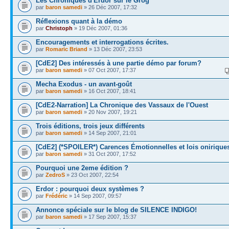
Les Chroniques d'Erdor sur le Grog
par
baron samedi
» 26 Déc 2007, 17:32
Réflexions quant à la démo
par
Christoph
» 19 Déc 2007, 01:36
Encouragements et interrogations écrites.
par
Romaric Briand
» 13 Déc 2007, 23:53
[CdE2] Des intéressés à une partie démo par forum?
par
baron samedi
» 07 Oct 2007, 17:37
Mecha Exodus - un avant-goût
par
baron samedi
» 16 Oct 2007, 18:41
[CdE2-Narration] La Chronique des Vassaux de l'Ouest
par
baron samedi
» 20 Nov 2007, 19:21
Trois éditions, trois jeux différents
par
baron samedi
» 14 Sep 2007, 21:01
[CdE2] (*SPOILER*) Carences Émotionnelles et lois onirique
par
baron samedi
» 31 Oct 2007, 17:52
Pourquoi une 2eme édition ?
par
ZedroS
» 23 Oct 2007, 22:54
Erdor : pourquoi deux systèmes ?
par
Frédéric
» 14 Sep 2007, 09:57
Annonce spéciale sur le blog de SILENCE INDIGO!
par
baron samedi
» 17 Sep 2007, 15:37