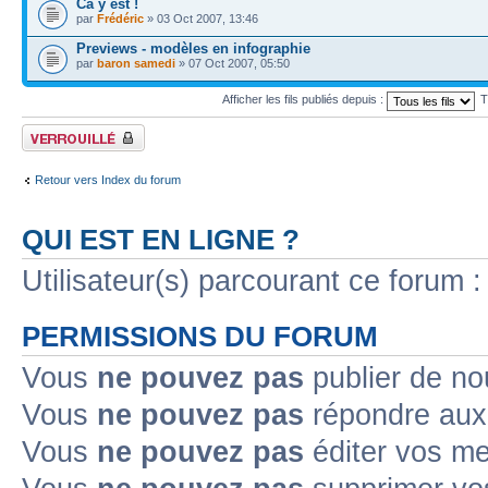
Ca y est !
par
Frédéric
» 03 Oct 2007, 13:46
Previews - modèles en infographie
par
baron samedi
» 07 Oct 2007, 05:50
Afficher les fils publiés depuis :
T
Forum verrouillé
Retour vers Index du forum
QUI EST EN LIGNE ?
Utilisateur(s) parcourant ce forum : 
PERMISSIONS DU FORUM
Vous
ne pouvez pas
publier de no
Vous
ne pouvez pas
répondre aux 
Vous
ne pouvez pas
éditer vos m