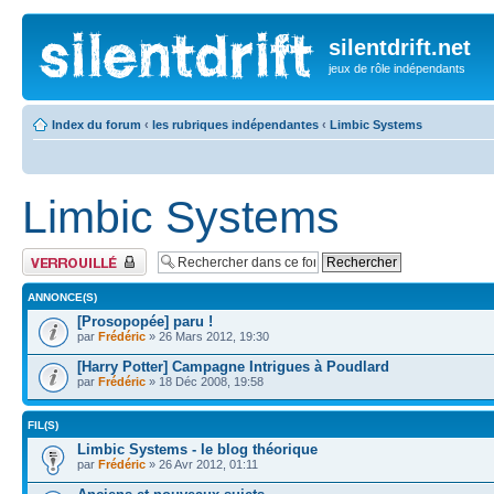
silentdrift.net
jeux de rôle indépendants
Index du forum
‹
les rubriques indépendantes
‹
Limbic Systems
Limbic Systems
Forum verrouillé
ANNONCE(S)
[Prosopopée] paru !
par
Frédéric
» 26 Mars 2012, 19:30
[Harry Potter] Campagne Intrigues à Poudlard
par
Frédéric
» 18 Déc 2008, 19:58
FIL(S)
Limbic Systems - le blog théorique
par
Frédéric
» 26 Avr 2012, 01:11