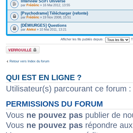
Interview SciFi Universe
par
Frédéric
» 16 Mai 2012, 13:55
[Psychodrame] Télécharger {refonte}
par
Frédéric
» 19 Nov 2008, 15:51
[DÉMIURGES] Questions
par
Aleksi
» 10 Mai 2011, 13:21
Afficher les fils publiés depuis :
T
Forum verrouillé
Retour vers Index du forum
QUI EST EN LIGNE ?
Utilisateur(s) parcourant ce forum : 
PERMISSIONS DU FORUM
Vous
ne pouvez pas
publier de no
Vous
ne pouvez pas
répondre aux 