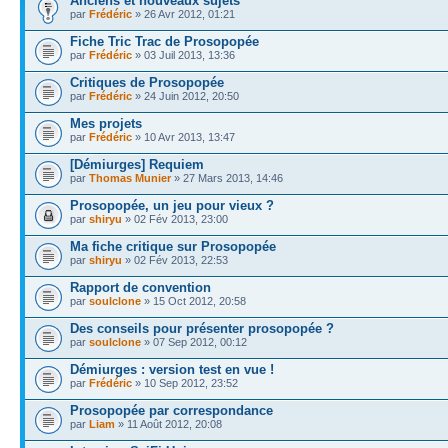
Anciens et nouveaux sujets
par
Frédéric
» 26 Avr 2012, 01:21
Fiche Tric Trac de Prosopopée
par
Frédéric
» 03 Juil 2013, 13:36
Critiques de Prosopopée
par
Frédéric
» 24 Juin 2012, 20:50
Mes projets
par
Frédéric
» 10 Avr 2013, 13:47
[Démiurges] Requiem
par
Thomas Munier
» 27 Mars 2013, 14:46
Prosopopée, un jeu pour vieux ?
par
shiryu
» 02 Fév 2013, 23:00
Ma fiche critique sur Prosopopée
par
shiryu
» 02 Fév 2013, 22:53
Rapport de convention
par
soulclone
» 15 Oct 2012, 20:58
Des conseils pour présenter prosopopée ?
par
soulclone
» 07 Sep 2012, 00:12
Démiurges : version test en vue !
par
Frédéric
» 10 Sep 2012, 23:52
Prosopopée par correspondance
par
Liam
» 11 Août 2012, 20:08