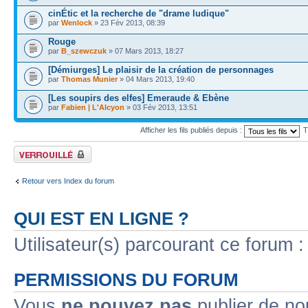
cinÉtic et la recherche de "drame ludique"
par
Wenlock
» 23 Fév 2013, 08:39
Rouge
par
B_szewczuk
» 07 Mars 2013, 18:27
[Démiurges] Le plaisir de la création de personnages
par
Thomas Munier
» 04 Mars 2013, 19:40
[Les soupirs des elfes] Emeraude & Ebène
par
Fabien | L'Alcyon
» 03 Fév 2013, 13:51
Afficher les fils publiés depuis :
T
Forum verrouillé
Retour vers Index du forum
QUI EST EN LIGNE ?
Utilisateur(s) parcourant ce forum : 
PERMISSIONS DU FORUM
Vous
ne pouvez pas
publier de no