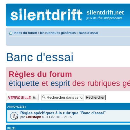
silentdrift.net
jeux de rôle indépendants
Index du forum
‹
les rubriques générales
‹
Banc d'essai
Banc d'essai
Règles du forum
étiquette
et
esprit
des rubriques g
Forum verrouillé
ANNONCE(S)
Règles spécifiques à la rubrique "Banc d'essai"
par
Christoph
» 01 Fév 2010, 21:35
FIL(S)