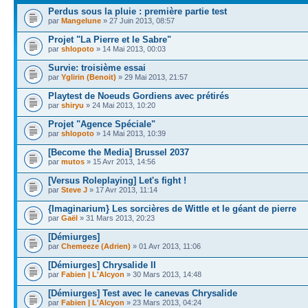
Perdus sous la pluie : première partie test
par
Mangelune
» 27 Juin 2013, 08:57
Projet "La Pierre et le Sabre"
par
shlopoto
» 14 Mai 2013, 00:03
Survie: troisième essai
par
Yglirin (Benoit)
» 29 Mai 2013, 21:57
Playtest de Noeuds Gordiens avec prétirés
par
shiryu
» 24 Mai 2013, 10:20
Projet "Agence Spéciale"
par
shlopoto
» 14 Mai 2013, 10:39
[Become the Media] Brussel 2037
par
mutos
» 15 Avr 2013, 14:56
[Versus Roleplaying] Let's fight !
par
Steve J
» 17 Avr 2013, 11:14
{Imaginarium} Les sorcières de Wittle et le géant de pierre
par
Gaël
» 31 Mars 2013, 20:23
[Démiurges]
par
Chemeeze (Adrien)
» 01 Avr 2013, 11:06
[Démiurges] Chrysalide II
par
Fabien | L'Alcyon
» 30 Mars 2013, 14:48
[Démiurges] Test avec le canevas Chrysalide
par
Fabien | L'Alcyon
» 23 Mars 2013, 04:24