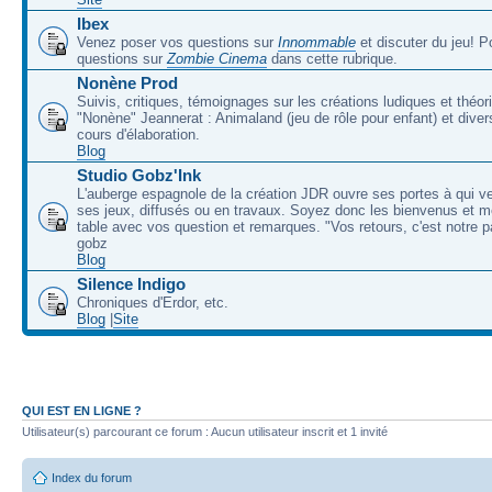
Ibex
Venez poser vos questions sur
Innommable
et discuter du jeu! 
questions sur
Zombie Cinema
dans cette rubrique.
Nonène Prod
Suivis, critiques, témoignages sur les créations ludiques et théor
"Nonène" Jeannerat : Animaland (jeu de rôle pour enfant) et diver
cours d'élaboration.
Blog
Studio Gobz'Ink
L'auberge espagnole de la création JDR ouvre ses portes à qui v
ses jeux, diffusés ou en travaux. Soyez donc les bienvenus et m
table avec vos question et remarques. "Vos retours, c'est notre p
gobz
Blog
Silence Indigo
Chroniques d'Erdor, etc.
Blog
|
Site
QUI EST EN LIGNE ?
Utilisateur(s) parcourant ce forum : Aucun utilisateur inscrit et 1 invité
Index du forum