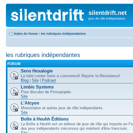
silentdrift.net
jeux de rôle indépendants
Index du forum
‹
les rubriques indépendantes
les rubriques indépendantes
FORUM
Sens Hexalogie
La lutte contre Sens a commencé! Rejoins la Résistance!
Blog
|
Site
|
Podcast
Limbic Systems
Pour discuter de
Prosopopée
.
Site
L'Alcyon
Monostatos
et autres jeux de rôle indépendants.
Site
Boîte à Heuhh Éditions
La Boîte à Heuhh est un éditeur de jeux de rôle qui importe en F
des jeux indépendants méconnus qui méritent d'être francisés.
Site