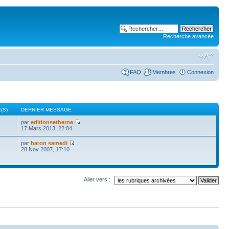
Recherche avancée
FAQ
Membres
Connexion
(S)
DERNIER MESSAGE
par
editionsetherna
17 Mars 2013, 22:04
par
baron samedi
28 Nov 2007, 17:10
Aller vers :