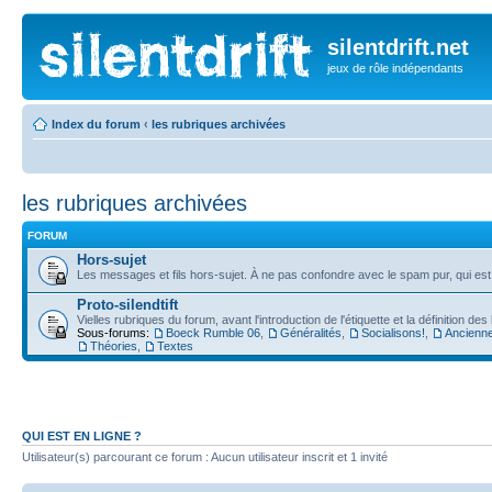
silentdrift.net
jeux de rôle indépendants
Index du forum
‹
les rubriques archivées
les rubriques archivées
FORUM
Hors-sujet
Les messages et fils hors-sujet. À ne pas confondre avec le spam pur, qui es
Proto-silendtift
Vielles rubriques du forum, avant l'introduction de l'étiquette et la définition de
Sous-forums:
Boeck Rumble 06
,
Généralités
,
Socialisons!
,
Ancienne
Théories
,
Textes
QUI EST EN LIGNE ?
Utilisateur(s) parcourant ce forum : Aucun utilisateur inscrit et 1 invité