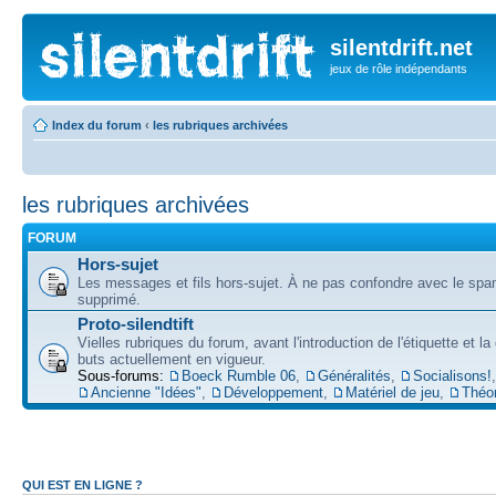
silentdrift.net
jeux de rôle indépendants
Index du forum
‹
les rubriques archivées
les rubriques archivées
FORUM
Hors-sujet
Les messages et fils hors-sujet. À ne pas confondre avec le spam
supprimé.
Proto-silendtift
Vielles rubriques du forum, avant l'introduction de l'étiquette et la
buts actuellement en vigueur.
Sous-forums:
Boeck Rumble 06
,
Généralités
,
Socialisons!
,
Ancienne "Idées"
,
Développement
,
Matériel de jeu
,
Théo
QUI EST EN LIGNE ?