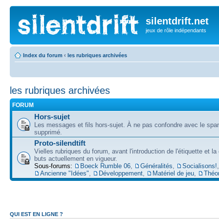
silentdrift.net
jeux de rôle indépendants
Index du forum
‹
les rubriques archivées
les rubriques archivées
FORUM
Hors-sujet
Les messages et fils hors-sujet. À ne pas confondre avec le spam
supprimé.
Proto-silendtift
Vielles rubriques du forum, avant l'introduction de l'étiquette et la
buts actuellement en vigueur.
Sous-forums:
Boeck Rumble 06
,
Généralités
,
Socialisons!
,
Ancienne "Idées"
,
Développement
,
Matériel de jeu
,
Théo
QUI EST EN LIGNE ?