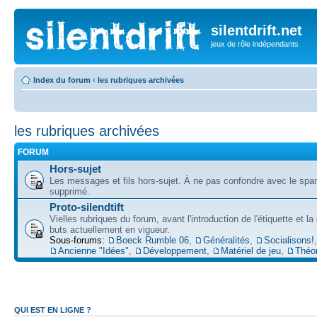
silentdrift.net
jeux de rôle indépendants
Index du forum
‹
les rubriques archivées
les rubriques archivées
FORUM
Hors-sujet
Les messages et fils hors-sujet. À ne pas confondre avec le spam
supprimé.
Proto-silendtift
Vielles rubriques du forum, avant l'introduction de l'étiquette et la
buts actuellement en vigueur.
Sous-forums:
Boeck Rumble 06
,
Généralités
,
Socialisons!
,
Ancienne "Idées"
,
Développement
,
Matériel de jeu
,
Théo
QUI EST EN LIGNE ?