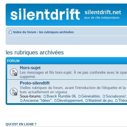
silentdrift.net
jeux de rôle indépendants
Index du forum
‹
les rubriques archivées
les rubriques archivées
FORUM
Hors-sujet
Les messages et fils hors-sujet. À ne pas confondre avec le spam
supprimé.
Proto-silendtift
Vielles rubriques du forum, avant l'introduction de l'étiquette et la
buts actuellement en vigueur.
Sous-forums:
Boeck Rumble 06
,
Généralités
,
Socialisons!
,
Ancienne "Idées"
,
Développement
,
Matériel de jeu
,
Théo
QUI EST EN LIGNE ?