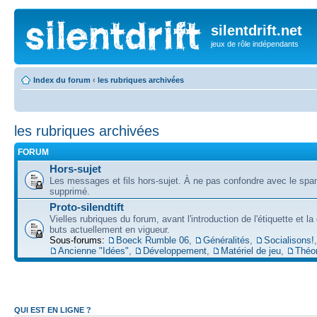
silentdrift.net
jeux de rôle indépendants
Index du forum
‹
les rubriques archivées
les rubriques archivées
FORUM
Hors-sujet
Les messages et fils hors-sujet. À ne pas confondre avec le spam
supprimé.
Proto-silendtift
Vielles rubriques du forum, avant l'introduction de l'étiquette et la
buts actuellement en vigueur.
Sous-forums:
Boeck Rumble 06
,
Généralités
,
Socialisons!
,
Ancienne "Idées"
,
Développement
,
Matériel de jeu
,
Théo
QUI EST EN LIGNE ?