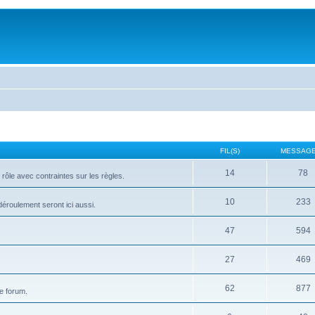
FIL(S)
MESSAGE
14
78
rôle avec contraintes sur les règles.
10
233
 déroulement seront ici aussi.
47
594
27
469
62
877
e forum.