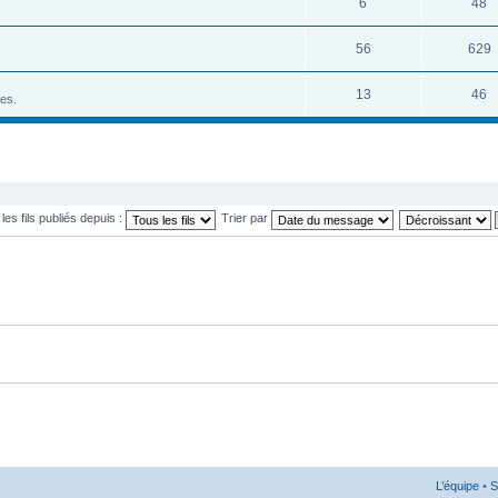
6
48
56
629
13
46
tes.
 les fils publiés depuis :
Trier par
L’équipe
•
S