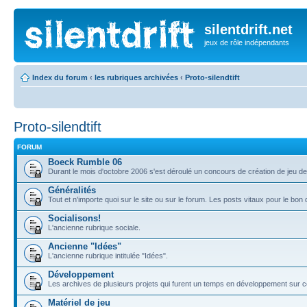
silentdrift.net
jeux de rôle indépendants
Index du forum
‹
les rubriques archivées
‹
Proto-silendtift
Proto-silendtift
FORUM
Boeck Rumble 06
Durant le mois d'octobre 2006 s'est déroulé un concours de création de jeu de 
Généralités
Tout et n'importe quoi sur le site ou sur le forum. Les posts vitaux pour le bon
Socialisons!
L'ancienne rubrique sociale.
Ancienne "Idées"
L'ancienne rubrique intitulée "Idées".
Développement
Les archives de plusieurs projets qui furent un temps en développement sur c
Matériel de jeu