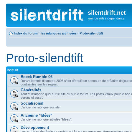
silentdrift.net
jeux de rôle indépendants
Index du forum
‹
les rubriques archivées
‹
Proto-silendtift
Proto-silendtift
FORUM
Boeck Rumble 06
Durant le mois d'octobre 2006 s'est déroulé un concours de création de jeu de
contraintes sur les règles.
Généralités
Tout et n'importe quoi sur le site ou sur le forum. Les posts vitaux pour le bo
seront ici aussi.
Socialisons!
L'ancienne rubrique sociale.
Ancienne "Idées"
L'ancienne rubrique intitulée "Idées".
Développement
Les archives de plusieurs projets qui furent un temps en développement sur c