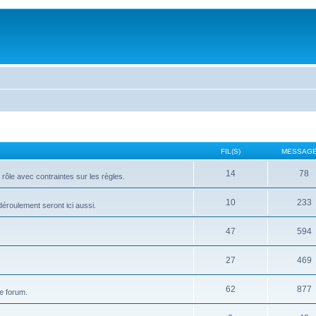
FIL(S)
MESSAGE
14
78
rôle avec contraintes sur les règles.
10
233
 déroulement seront ici aussi.
47
594
27
469
62
877
e forum.