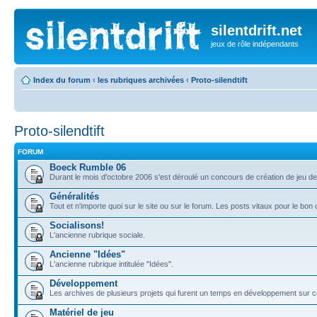
silentdrift.net
jeux de rôle indépendants
Index du forum
‹
les rubriques archivées
‹
Proto-silendtift
Proto-silendtift
FORUM
Boeck Rumble 06
Durant le mois d'octobre 2006 s'est déroulé un concours de création de jeu de 
Généralités
Tout et n'importe quoi sur le site ou sur le forum. Les posts vitaux pour le bon
Socialisons!
L'ancienne rubrique sociale.
Ancienne "Idées"
L'ancienne rubrique intitulée "Idées".
Développement
Les archives de plusieurs projets qui furent un temps en développement sur c
Matériel de jeu