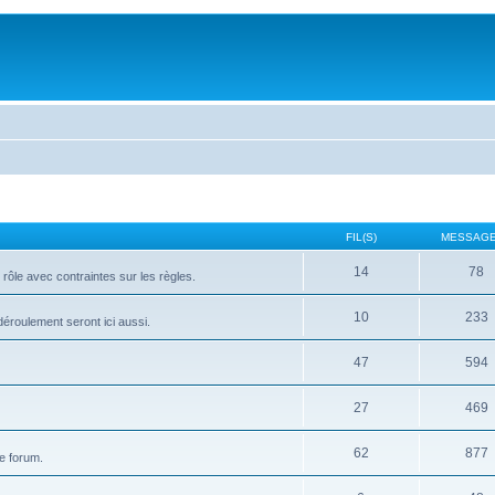
FIL(S)
MESSAGE
14
78
rôle avec contraintes sur les règles.
10
233
 déroulement seront ici aussi.
47
594
27
469
62
877
e forum.