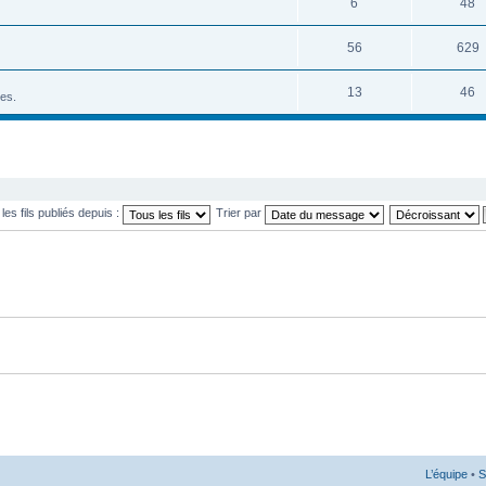
6
48
56
629
13
46
tes.
 les fils publiés depuis :
Trier par
L’équipe
•
S