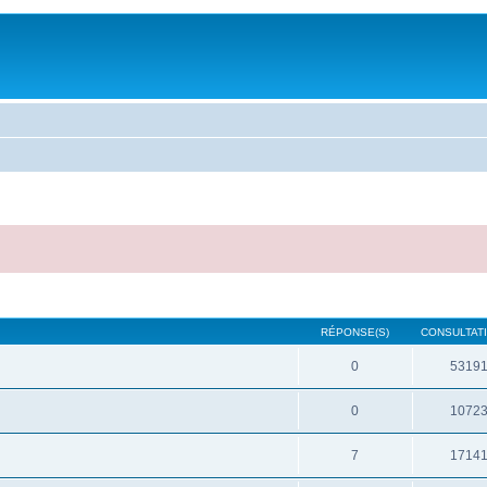
RÉPONSE(S)
CONSULTATI
0
5319
0
1072
7
1714