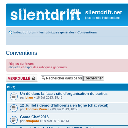
silentdrift.net
jeux de rôle indépendants
Index du forum
‹
les rubriques générales
‹
Conventions
Conventions
Règles du forum
étiquette
et
esprit
des rubriques générales
Forum verrouillé
FIL(S)
Un dé dans la face : site d'organisation de parties
par
blam
» 18 Juil 2013, 19:43
12 Juillet / démo d'Inflorenza en ligne (chat vocal)
par
Thomas Munier
» 09 Juil 2013, 18:56
Game Chef 2013
par
shlopoto
» 09 Mai 2013, 02:13