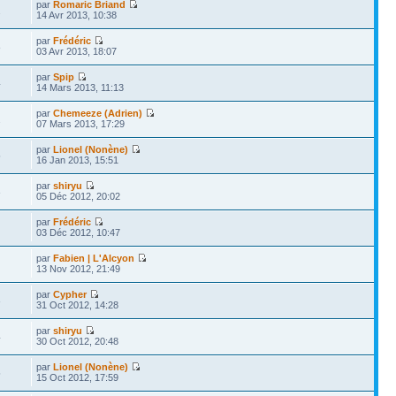
par
Romaric Briand
2
14 Avr 2013, 10:38
par
Frédéric
8
03 Avr 2013, 18:07
par
Spip
4
14 Mars 2013, 11:13
par
Chemeeze (Adrien)
2
07 Mars 2013, 17:29
par
Lionel (Nonène)
5
16 Jan 2013, 15:51
par
shiryu
3
05 Déc 2012, 20:02
par
Frédéric
03 Déc 2012, 10:47
par
Fabien | L'Alcyon
13 Nov 2012, 21:49
par
Cypher
3
31 Oct 2012, 14:28
par
shiryu
4
30 Oct 2012, 20:48
par
Lionel (Nonène)
5
15 Oct 2012, 17:59