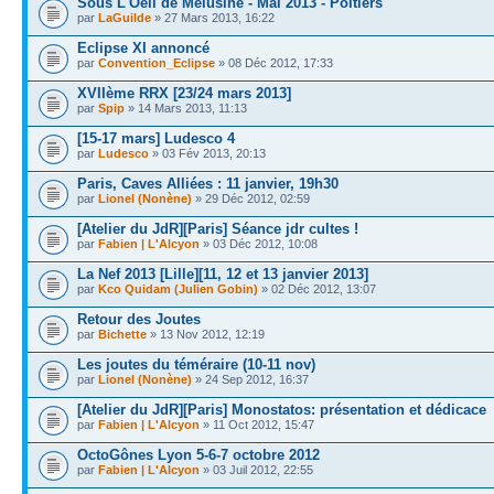
Sous L'Oeil de Mélusine - Mai 2013 - Poitiers
par
LaGuilde
» 27 Mars 2013, 16:22
Eclipse XI annoncé
par
Convention_Eclipse
» 08 Déc 2012, 17:33
XVIIème RRX [23/24 mars 2013]
par
Spip
» 14 Mars 2013, 11:13
[15-17 mars] Ludesco 4
par
Ludesco
» 03 Fév 2013, 20:13
Paris, Caves Alliées : 11 janvier, 19h30
par
Lionel (Nonène)
» 29 Déc 2012, 02:59
[Atelier du JdR][Paris] Séance jdr cultes !
par
Fabien | L'Alcyon
» 03 Déc 2012, 10:08
La Nef 2013 [Lille][11, 12 et 13 janvier 2013]
par
Kco Quidam (Julien Gobin)
» 02 Déc 2012, 13:07
Retour des Joutes
par
Bichette
» 13 Nov 2012, 12:19
Les joutes du téméraire (10-11 nov)
par
Lionel (Nonène)
» 24 Sep 2012, 16:37
[Atelier du JdR][Paris] Monostatos: présentation et dédicace
par
Fabien | L'Alcyon
» 11 Oct 2012, 15:47
OctoGônes Lyon 5-6-7 octobre 2012
par
Fabien | L'Alcyon
» 03 Juil 2012, 22:55