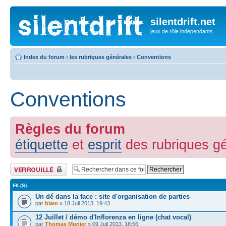
silentdrift.net
jeux de rôle indépendants
Index du forum
‹
les rubriques générales
‹
Conventions
Conventions
Règles du forum
étiquette
et
esprit
des rubriques g
Forum verrouillé
FIL(S)
Un dé dans la face : site d'organisation de parties
par
blam
» 18 Juil 2013, 19:43
12 Juillet / démo d'Inflorenza en ligne (chat vocal)
par
Thomas Munier
» 09 Juil 2013, 18:56