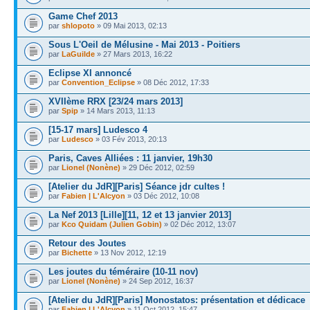
Game Chef 2013
par
shlopoto
» 09 Mai 2013, 02:13
Sous L'Oeil de Mélusine - Mai 2013 - Poitiers
par
LaGuilde
» 27 Mars 2013, 16:22
Eclipse XI annoncé
par
Convention_Eclipse
» 08 Déc 2012, 17:33
XVIIème RRX [23/24 mars 2013]
par
Spip
» 14 Mars 2013, 11:13
[15-17 mars] Ludesco 4
par
Ludesco
» 03 Fév 2013, 20:13
Paris, Caves Alliées : 11 janvier, 19h30
par
Lionel (Nonène)
» 29 Déc 2012, 02:59
[Atelier du JdR][Paris] Séance jdr cultes !
par
Fabien | L'Alcyon
» 03 Déc 2012, 10:08
La Nef 2013 [Lille][11, 12 et 13 janvier 2013]
par
Kco Quidam (Julien Gobin)
» 02 Déc 2012, 13:07
Retour des Joutes
par
Bichette
» 13 Nov 2012, 12:19
Les joutes du téméraire (10-11 nov)
par
Lionel (Nonène)
» 24 Sep 2012, 16:37
[Atelier du JdR][Paris] Monostatos: présentation et dédicace
par
Fabien | L'Alcyon
» 11 Oct 2012, 15:47