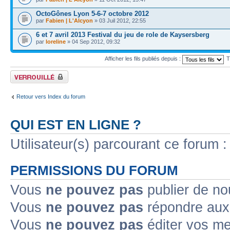
OctoGônes Lyon 5-6-7 octobre 2012
par
Fabien | L'Alcyon
» 03 Juil 2012, 22:55
6 et 7 avril 2013 Festival du jeu de role de Kaysersberg
par
loreline
» 04 Sep 2012, 09:32
Afficher les fils publiés depuis :
T
Forum verrouillé
Retour vers Index du forum
QUI EST EN LIGNE ?
Utilisateur(s) parcourant ce forum : 
PERMISSIONS DU FORUM
Vous
ne pouvez pas
publier de no
Vous
ne pouvez pas
répondre aux 
Vous
ne pouvez pas
éditer vos m