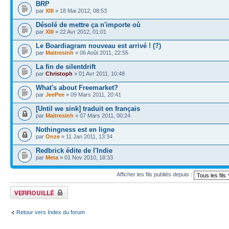
BRP
par
XIII
» 18 Mai 2012, 08:53
Désolé de mettre ça n'importe où
par
XIII
» 22 Avr 2012, 01:01
Le Boardiagram nouveau est arrivé ! (?)
par
Maitresinh
» 06 Août 2011, 22:55
La fin de silentdrift
par
Christoph
» 01 Avr 2011, 10:48
What's about Freemarket?
par
JeePee
» 09 Mars 2011, 20:41
[Until we sink] traduit en français
par
Maitresinh
» 07 Mars 2011, 00:24
Nothingness est en ligne
par
Onze
» 11 Jan 2011, 13:34
Redbrick édite de l'Indie
par
Meta
» 01 Nov 2010, 18:33
Afficher les fils publiés depuis :
Forum verrouillé
Retour vers Index du forum