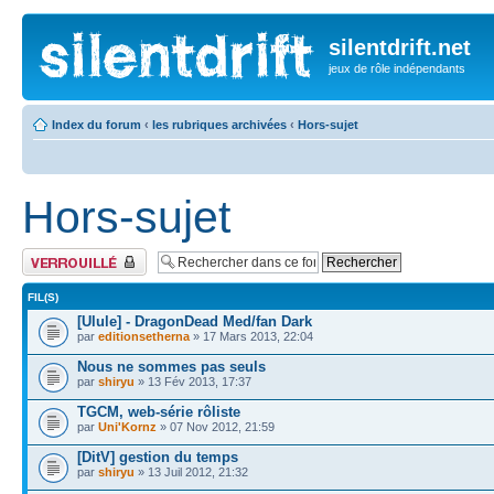
silentdrift.net
jeux de rôle indépendants
Index du forum
‹
les rubriques archivées
‹
Hors-sujet
Hors-sujet
Forum verrouillé
FIL(S)
[Ulule] - DragonDead Med/fan Dark
par
editionsetherna
» 17 Mars 2013, 22:04
Nous ne sommes pas seuls
par
shiryu
» 13 Fév 2013, 17:37
TGCM, web-série rôliste
par
Uni'Kornz
» 07 Nov 2012, 21:59
[DitV] gestion du temps
par
shiryu
» 13 Juil 2012, 21:32