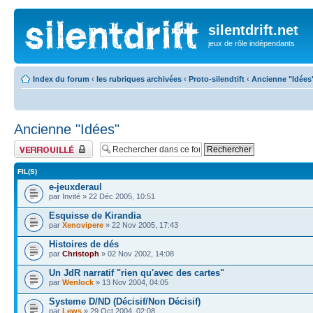
silentdrift.net
jeux de rôle indépendants
Index du forum
‹
les rubriques archivées
‹
Proto-silendtift
‹
Ancienne "Idées
Ancienne "Idées"
Forum verrouillé
FIL(S)
e-jeuxderaul
par Invité » 22 Déc 2005, 10:51
Esquisse de Kirandia
par
Xenovipere
» 22 Nov 2005, 17:43
Histoires de dés
par
Christoph
» 02 Nov 2002, 14:08
Un JdR narratif "rien qu'avec des cartes"
par
Wenlock
» 13 Nov 2004, 04:05
Systeme D/ND (Décisif/Non Décisif)
par
Lews
» 29 Oct 2004, 02:08