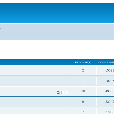
"
RÉPONSE(S)
CONSULTATI
2
1559
1
1028
20
4955
1
2
9
2314
7
2796