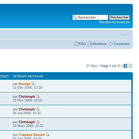
Recherche avancée
FAQ
Membres
Connexion
27 fil(s) •
Page
1
sur
2
•
1
2
ON(S)
DERNIER MESSAGE
par
Beurge
8
22 Déc 2005, 17:18
par
Christoph
6
22 Nov 2005, 22:02
par
Christoph
6
06 Juil 2005, 15:32
par
Christoph
9
10 Mars 2005, 22:11
par
Crapaud Bavard
6
02 Jan 2005, 19:34