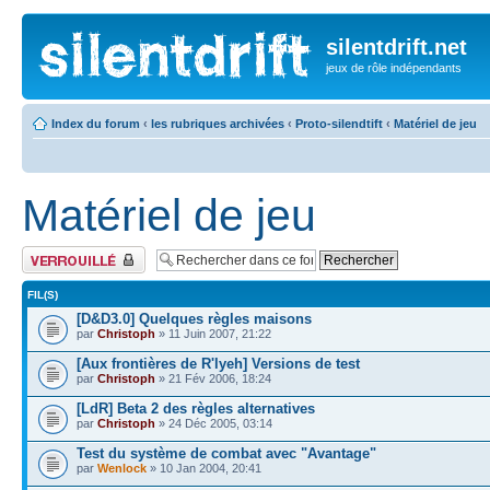
silentdrift.net
jeux de rôle indépendants
Index du forum
‹
les rubriques archivées
‹
Proto-silendtift
‹
Matériel de jeu
Matériel de jeu
Forum verrouillé
FIL(S)
[D&D3.0] Quelques règles maisons
par
Christoph
» 11 Juin 2007, 21:22
[Aux frontières de R'lyeh] Versions de test
par
Christoph
» 21 Fév 2006, 18:24
[LdR] Beta 2 des règles alternatives
par
Christoph
» 24 Déc 2005, 03:14
Test du système de combat avec "Avantage"
par
Wenlock
» 10 Jan 2004, 20:41