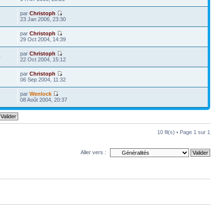
par
Christoph
8
23 Jan 2006, 23:30
par
Christoph
3
29 Oct 2004, 14:39
par
Christoph
0
22 Oct 2004, 15:12
par
Christoph
2
06 Sep 2004, 11:32
par
Wenlock
1
08 Août 2004, 20:37
10 fil(s) • Page
1
sur
1
Aller vers :