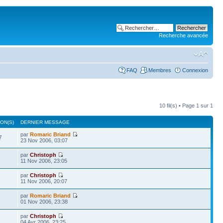
Recherche avancée
FAQ
Membres
Connexion
10 fil(s) • Page
1
sur
1
ON(S)
DERNIER MESSAGE
par
Romaric Briand
7
23 Nov 2006, 03:07
par
Christoph
11 Nov 2006, 23:05
par
Christoph
11 Nov 2006, 20:07
par
Romaric Briand
7
01 Nov 2006, 23:38
par
Christoph
2
04 Avr 2006, 23:25