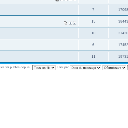
7
1706
15
3844
1
2
10
2142
6
1745
11
1973
 les fils publiés depuis :
Trier par