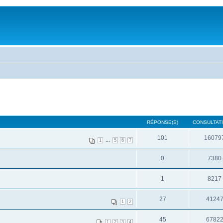
RÉPONSE(S)
CONSULTATI
101
16079
...
1
5
6
7
0
7380
1
8217
27
4124
1
2
45
6782
1
2
3
4