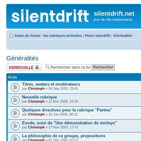
silentdrift.net
jeux de rôle indépendants
Index du forum
‹
les rubriques archivées
‹
Proto-silendtift
‹
Généralités
Généralités
Forum verrouillé
FIL(S)
Titres, avatars et modérateurs
par
Christoph
» 04 Sep 2003, 23:41
Nouvelle rubrique
par
Christoph
» 11 Nov 2006, 23:05
Quelques directives pour la rubrique "Parties"
par
Christoph
» 16 Jan 2006, 00:21
Exode, suivi de "Une démonstration de smileys"
par
Christoph
» 17 Nov 2003, 17:47
La philosophie de ce groupe, propositions
par
Christoph
» 01 Déc 2002, 02:27