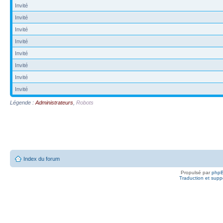
Invité
Invité
Invité
Invité
Invité
Invité
Invité
Invité
Légende :
Administrateurs
,
Robots
Index du forum
Propulsé par
php
Traduction et suppo