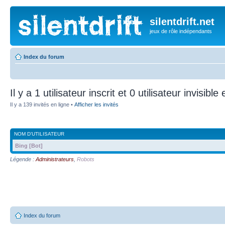
silentdrift.net
jeux de rôle indépendants
Index du forum
Il y a 1 utilisateur inscrit et 0 utilisateur invisible
Il y a 139 invités en ligne •
Afficher les invités
NOM D’UTILISATEUR
Bing [Bot]
Légende :
Administrateurs
,
Robots
Index du forum