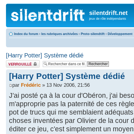
silentdrift.net
jeux de rôle indépendants
Index du forum
‹
les rubriques archivées
‹
Proto-silendtift
‹
Développement
[Harry Potter] Système dédié
Fil verrouillé
[Harry Potter] Système dédié
par
Frédéric
» 13 Nov 2006, 21:56
J'ai posté ça à la cour d'Obéron, j'ai bes
m'approprie pas la paternité de ces règles,
pot de trucs qui me semblaient adéquats.
choses inventées par Olivier de la cour
éditer ce jeu, c'est simplement un moyen