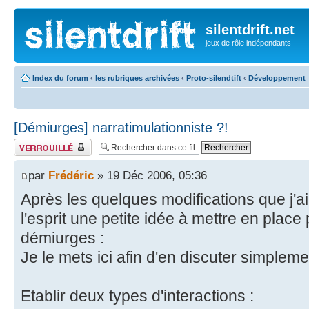
silentdrift.net
jeux de rôle indépendants
Index du forum
‹
les rubriques archivées
‹
Proto-silendtift
‹
Développement
[Démiurges] narratimulationniste ?!
Fil verrouillé
par
Frédéric
» 19 Déc 2006, 05:36
Après les quelques modifications que j'ai 
l'esprit une petite idée à mettre en plac
démiurges :
Je le mets ici afin d'en discuter simpleme
Etablir deux types d'interactions :