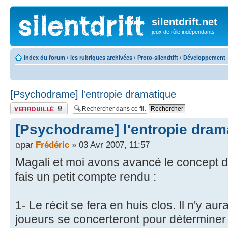
silentdrift.net
jeux de rôle indépendants
Index du forum
‹
les rubriques archivées
‹
Proto-silendtift
‹
Développement
[Psychodrame] l'entropie dramatique
Fil verrouillé
[Psychodrame] l'entropie dram
par
Frédéric
» 03 Avr 2007, 11:57
Magali et moi avons avancé le concept 
fais un petit compte rendu :
1- Le récit se fera en huis clos. Il n'y a
joueurs se concerteront pour déterminer 