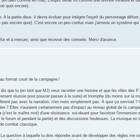
ls (en bien comme en mal). L'esprit serait vu comme une divinité mineure et dan
oir quoi encore).
. A la partie deux, il devra évoluer pour intégrer l'esprit du personnage défunt. 
 sais pas encore quoi). C'est encore un peu confus mais j'aimerai un système qui
 fur et à mesure, ainsi que recevoir des conseils. Merci d'avance.
e au format court de la campagne !
tu dis que tu (en tant que MJ) veux raconter une histoire et que les rôles des P
airement réussie pour pouvoir passer à la suite) et triomphe (du moins sur la mo
terfèrent pas avec la narration, n'en mets simplement pas. À quoi ça servirait ?
réer ? Elles n'auraient certainement pas d'impact au niveau global de la camp
n
(c'est le maître mot) d'une résistance, soi-disant pour favoriser l'immersion d
ur le forum et pendant la partie) et des discussions houleuses. La musique en 
e de combat classique.
. La question à laquelle tu dois répondre avant de développer des règles me se