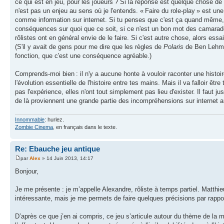
ce qui est en jeu, pour les joueurs ? Si la réponse est quelque chose de
n'est pas un enjeu au sens où je l'entends. « Faire du role-play » est u
comme information sur internet. Si tu penses que c'est ça quand même, réf
conséquences sur quoi que ce soit, si ce n'est un bon mot des camarades)
rôlistes ont en général envie de le faire. Si c'est autre chose, alors ess
(S'il y avait de gens pour me dire que les règles de
Polaris
de Ben Lehm
fonction, que c'est une conséquence agréable.)
Comprends-moi bien : il n'y a aucune honte à vouloir raconter une histoir
l'évolution essentielle de l'histoire entre tes mains. Mais il va falloir êt
pas l'expérience, elles n'ont tout simplement pas lieu d'exister. Il faut 
de là proviennent une grande partie des incompréhensions sur internet a
Innommable
: hurlez.
Zombie Cinema
, en français dans le texte.
Re: Ebauche jeu antique
par
Alex
» 14 Juin 2013, 14:17
Bonjour,
Je me présente : je m’appelle Alexandre, rôliste à temps partiel. Matthi
intéressante, mais je me permets de faire quelques précisions par rappor
D’après ce que j’en ai compris, ce jeu s’articule autour du thème de la 