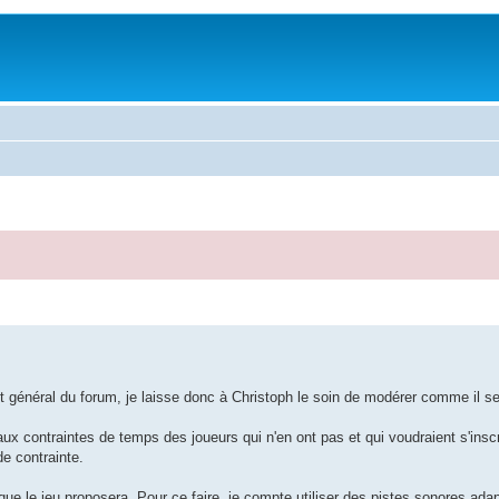
prit général du forum, je laisse donc à Christoph le soin de modérer comme il s
aux contraintes de temps des joueurs qui n'en ont pas et qui voudraient s'inscr
e contrainte.
n que le jeu proposera. Pour ce faire, je compte utiliser des pistes sonores ada