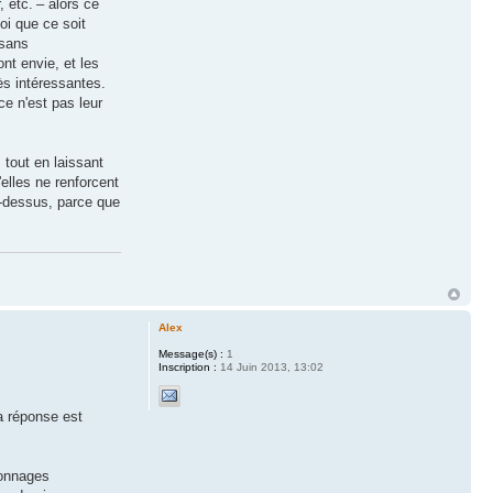
 etc. – alors ce
oi que ce soit
 sans
nt envie, et les
rès intéressantes.
ce n'est pas leur
 tout en laissant
'elles ne renforcent
là-dessus, parce que
Alex
Message(s) :
1
Inscription :
14 Juin 2013, 13:02
a réponse est
.
sonnages