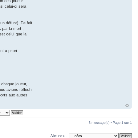
on des joueur :
si celui-ci sera
n défunt). De fait,
 par la mort ;
est celui que la
t a priori
e chaque joueur,
ous avions réfléchi
ports aux autres,
3 message(s) • Page
1
sur
1
Aller vers :