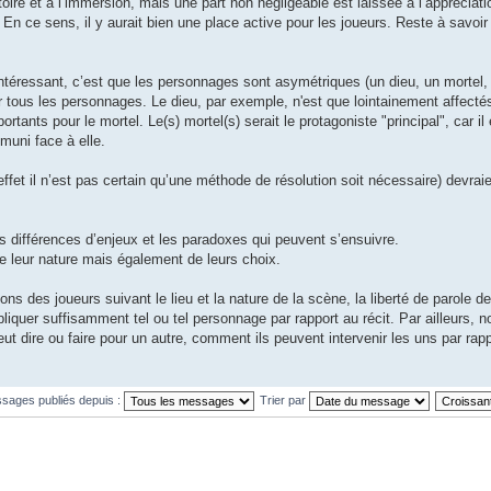
stoire et à l’immersion, mais une part non négligeable est laissée à l’appréciati
 En ce sens, il y aurait bien une place active pour les joueurs. Reste à savoir 
téressant, c’est que les personnages sont asymétriques (un dieu, un mortel, u
r tous les personnages. Le dieu, par exemple, n'est que lointainement affectés
rtants pour le mortel. Le(s) mortel(s) serait le protagoniste "principal", car il 
muni face à elle.
effet il n’est pas certain qu’une méthode de résolution soit nécessaire) devraien
urs différences d’enjeux et les paradoxes qui peuvent s’ensuivre.
de leur nature mais également de leurs choix.
ns des joueurs suivant le lieu et la nature de la scène, la liberté de parole d
liquer suffisamment tel ou tel personnage par rapport au récit. Par ailleurs, n
ut dire ou faire pour un autre, comment ils peuvent intervenir les uns par rap
ssages publiés depuis :
Trier par