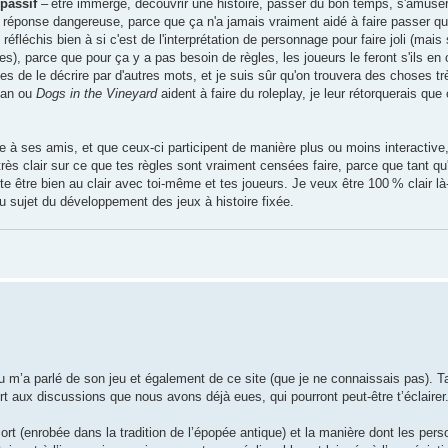
passif
– être immergé, découvrir une histoire, passer du bon temps, s'amuser,
ne réponse dangereuse, parce que ça n'a jamais vraiment aidé à faire passer qu
léchis bien à si c'est de l'interprétation de personnage pour faire joli (mais
, parce que pour ça y a pas besoin de règles, les joueurs le feront s'ils en o
aies de le décrire par d'autres mots, et je suis sûr qu'on trouvera des choses t
an ou
Dogs in the Vineyard
aident à faire du roleplay, je leur rétorquerais que 
e à ses amis, et que ceux-ci participent de manière plus ou moins interactive,
re très clair sur ce que tes règles sont vraiment censées faire, parce que tant qu
juste être bien au clair avec toi-même et tes joueurs. Je veux être 100 % clair 
u sujet du développement des jeux à histoire fixée.
eu m’a parlé de son jeu et également de ce site (que je ne connaissais pas). T
t aux discussions que nous avons déjà eues, qui pourront peut-être t’éclairer
mort (enrobée dans la tradition de l’épopée antique) et la manière dont les per