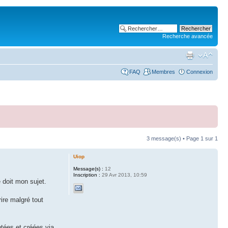
Recherche avancée
FAQ
Membres
Connexion
3 message(s) • Page
1
sur
1
Uiop
Message(s) :
12
Inscription :
29 Avr 2013, 10:59
e doit mon sujet.
ire malgré tout
ptées et créées via