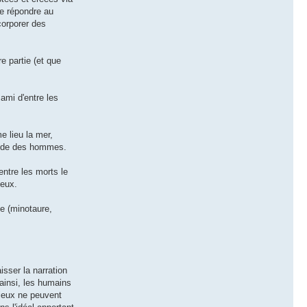
 de répondre au
corporer des
e partie (et que
ami d'entre les
e lieu la mer,
monde des hommes.
entre les morts le
ieux.
ue (minotaure,
isser la narration
 ainsi, les humains
dieux ne peuvent