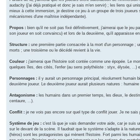
audacity (j'ai déjà pratiqué et donc je sais m'en servir) ; les liens qui un
mieux à cette immersion, je destine ce jeu à un groupe de trois joueurs 
mécanismes d'une maîtrise indépendante).
Propos :
bien qu'il ne soit pas fixé définitivement, j'aimerai que le jeu
son joueur en soit convaincu) et lors de la deuxième, qu'il apparaisse en
Structure :
une première partie consacrée à la mort d'un personnage ; 
morts ; une troisième ou le décédé revient à la vie.
Couleur :
j'aimerai que l'histoire soit contée comme une épopée. Le mond
quelques îles, des cités, l'enfer (au sens polythéiste : styx, élysée, .
Personnages :
il y aurait un personnage principal, résolument humain bie
deuxième joueur. Le deuxième joueur aurait plusieurs natures : humaine et 
Antagonisme :
les humains dans un premier temps, les dieux, le destin (l
centaure, ...).
Conflit :
je ne vois pas encore sur quel type de conflit jouer. Je ne sais 
Système de jeu :
c'est là que je vais demander votre aide, car je suis un
sur le devant de la scène. Il faudrait que le système s'adapte à la natur
(héros) sont les protagonistes qui mènent l'histoire. Fort parmi les huma