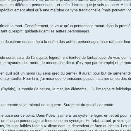
issent les différents personnages ; et enfin l'histoire que je vais raconter. Afin
spécifiquement ainsi qu'à une maîtrise de type traditionnelle (mais pouvant in
 parle de la mort. Concrètement, je veux qu'un personnage meurt dans la premièr
 tant qu'esprit, guidant/aidant les autres personnages.
une deuxième consacrée à la quête des autres personnages pour ramener leur 
e serait celui de l'antiquité, légèrement teintée de fantastique. Je vois comm
..) et le royaume des morts, le monde des dieux (l'olympe par exemple) et le 
n qu'il soit un héros (au sens grec du terme). Il aurait pour but de ramener d'
spirituelle. Pour finir, j'aimerai que le troisième puisse incarner un ou des d
'hybris), le monde (la nature, la mer, les éléments, ...), l'imaginaire folkloriq
pas encore si je traiterai de la guerre. Surement du social par contre.
e buse sur ce point. Dans l'idéal, j'aimerai un système léger, en retrait pour la
e de chaque personnage et fonctionne en synergie. En l'état actuel, je vois ça
ins, ils sont faibles face aux dieux dont ils dépendent et face au destin. Les 