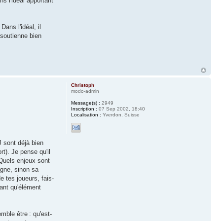
s l'idéal apportant
Dans l'idéal, il
 soutienne bien
Christoph
modo-admin
Message(s) :
2949
Inscription :
07 Sep 2002, 18:40
Localisation :
Yverdon, Suisse
J sont déjà bien
rt). Je pense qu'il
 Quels enjeux sont
agne, sinon sa
e tes joueurs, fais-
tant qu'élément
mble être : qu'est-