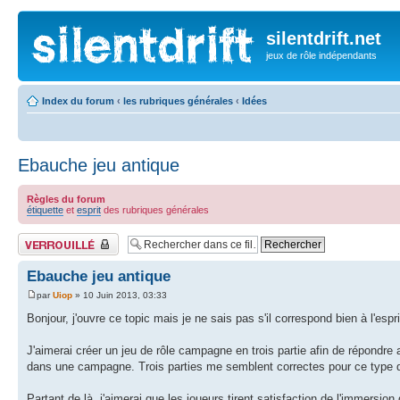
silentdrift.net
jeux de rôle indépendants
Index du forum
‹
les rubriques générales
‹
Idées
Ebauche jeu antique
Règles du forum
étiquette
et
esprit
des rubriques générales
Fil verrouillé
Ebauche jeu antique
par
Uiop
» 10 Juin 2013, 03:33
Bonjour, j'ouvre ce topic mais je ne sais pas s'il correspond bien à l'es
J'aimerai créer un jeu de rôle campagne en trois partie afin de répondre 
dans une campagne. Trois parties me semblent correctes pour ce type d
Partant de là, j'aimerai que les joueurs tirent satisfaction de l'immersio