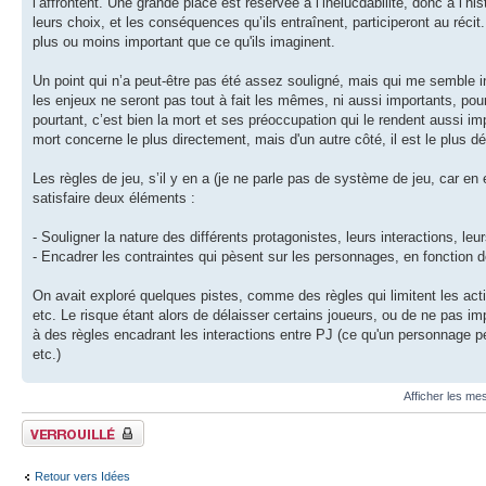
l’affrontent. Une grande place est réservée à l’inélucdabilité, donc à l’hi
leurs choix, et les conséquences qu’ils entraînent, participeront au récit.
plus ou moins important que ce qu'ils imaginent.
Un point qui n’a peut-être pas été assez souligné, mais qui me semble in
les enjeux ne seront pas tout à fait les mêmes, ni aussi importants, pou
pourtant, c’est bien la mort et ses préoccupation qui le rendent aussi impo
mort concerne le plus directement, mais d'un autre côté, il est le plus dé
Les règles de jeu, s’il y en a (je ne parle pas de système de jeu, car en 
satisfaire deux éléments :
- Souligner la nature des différents protagonistes, leurs interactions, le
- Encadrer les contraintes qui pèsent sur les personnages, en fonction 
On avait exploré quelques pistes, comme des règles qui limitent les actio
etc. Le risque étant alors de délaisser certains joueurs, ou de ne pas imp
à des règles encadrant les interactions entre PJ (ce qu'un personnage pe
etc.)
Afficher les me
Fil verrouillé
Retour vers Idées