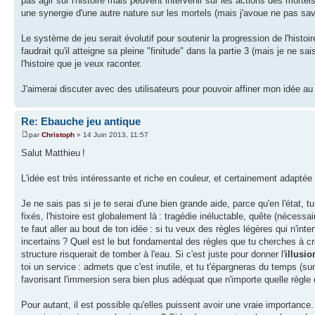
pas agir sur l'histoire mais peuvent intervenir sur les actions des morte
une synergie d'une autre nature sur les mortels (mais j'avoue ne pas sav
Le système de jeu serait évolutif pour soutenir la progression de l'histoire
faudrait qu'il atteigne sa pleine "finitude" dans la partie 3 (mais je ne
l'histoire que je veux raconter.
J'aimerai discuter avec des utilisateurs pour pouvoir affiner mon idée au
Re: Ebauche jeu antique
par
Christoph
» 14 Juin 2013, 11:57
Salut Matthieu !
L'idée est très intéressante et riche en couleur, et certainement adapté
Je ne sais pas si je te serai d'une bien grande aide, parce qu'en l'état, 
fixés, l'histoire est globalement là : tragédie inéluctable, quête (nécess
te faut aller au bout de ton idée : si tu veux des règles légères qui n'in
incertains ? Quel est le but fondamental des règles que tu cherches à c
structure risquerait de tomber à l'eau. Si c'est juste pour donner l'
illusio
toi un service : admets que c'est inutile, et tu t'épargneras du temps (s
favorisant l'immersion sera bien plus adéquat que n'importe quelle règl
Pour autant, il est possible qu'elles puissent avoir une vraie importance