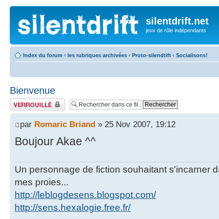
silentdrift.net
jeux de rôle indépendants
Index du forum
‹
les rubriques archivées
‹
Proto-silendtift
‹
Socialisons!
Bienvenue
Fil verrouillé
par
Romaric Briand
» 25 Nov 2007, 19:12
Boujour Akae ^^
Un personnage de fiction souhaitant s'incarner dan
mes proies...
http://leblogdesens.blogspot.com/
http://sens.hexalogie.free.fr/