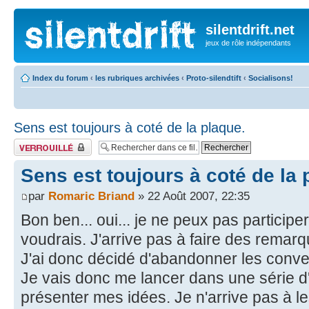
silentdrift.net
jeux de rôle indépendants
Index du forum
‹
les rubriques archivées
‹
Proto-silendtift
‹
Socialisons!
Sens est toujours à coté de la plaque.
Fil verrouillé
Sens est toujours à coté de la 
par
Romaric Briand
» 22 Août 2007, 22:35
Bon ben... oui... je ne peux pas particip
voudrais. J'arrive pas à faire des remar
J'ai donc décidé d'abandonner les conver
Je vais donc me lancer dans une série d'
présenter mes idées. Je n'arrive pas à l