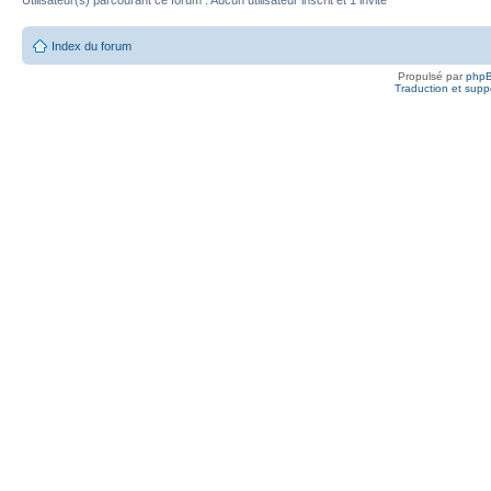
Utilisateur(s) parcourant ce forum : Aucun utilisateur inscrit et 1 invité
Index du forum
Propulsé par
php
Traduction et suppo