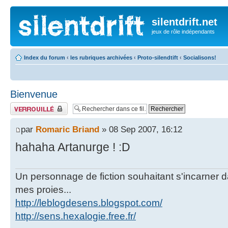
silentdrift.net
jeux de rôle indépendants
Index du forum
‹
les rubriques archivées
‹
Proto-silendtift
‹
Socialisons!
Bienvenue
Fil verrouillé
par
Romaric Briand
» 08 Sep 2007, 16:12
hahaha Artanurge ! :D
Un personnage de fiction souhaitant s'incarner dan
mes proies...
http://leblogdesens.blogspot.com/
http://sens.hexalogie.free.fr/