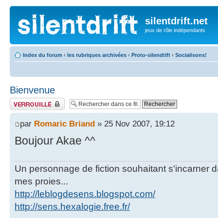
silentdrift.net
jeux de rôle indépendants
Index du forum
‹
les rubriques archivées
‹
Proto-silendtift
‹
Socialisons!
Bienvenue
Fil verrouillé
par
Romaric Briand
» 25 Nov 2007, 19:12
Boujour Akae ^^
Un personnage de fiction souhaitant s'incarner dan
mes proies...
http://leblogdesens.blogspot.com/
http://sens.hexalogie.free.fr/