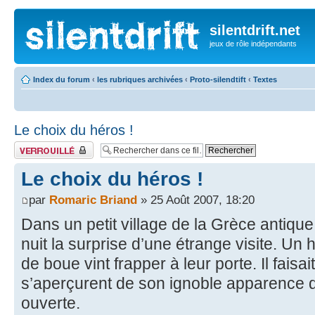
silentdrift.net
jeux de rôle indépendants
Index du forum
‹
les rubriques archivées
‹
Proto-silendtift
‹
Textes
Le choix du héros !
Fil verrouillé
Le choix du héros !
par
Romaric Briand
» 25 Août 2007, 18:20
Dans un petit village de la Grèce antiq
nuit la surprise d’une étrange visite. U
de boue vint frapper à leur porte. Il fais
s’aperçurent de son ignoble apparence qu
ouverte.