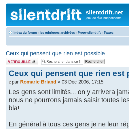
silentdrift.net
jeux de rôle indépendants
Index du forum
‹
les rubriques archivées
‹
Proto-silendtift
‹
Textes
Ceux qui pensent que rien est possible...
Fil verrouillé
Ceux qui pensent que rien est p
par
Romaric Briand
» 03 Déc 2006, 17:15
Les gens sont limités... on y arrivera ja
nous ne pourrons jamais saisir toutes les v
bla!
En général à tous ces gens je ne leur r