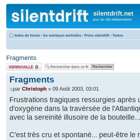
silentdrift.net
jeux de rôle indépendants
Index du forum
‹
les rubriques archivées
‹
Proto-silendtift
‹
Textes
Fragments
Fil verrouillé
Fragments
par
Christoph
» 09 Août 2003, 03:01
Frustrations tragiques ressurgies aprè
d'oxygène dans la travérsée de l'Atlanti
avec la sereinité illusoire de la bouteille... 
C'est très cru et spontané... peut-être le r