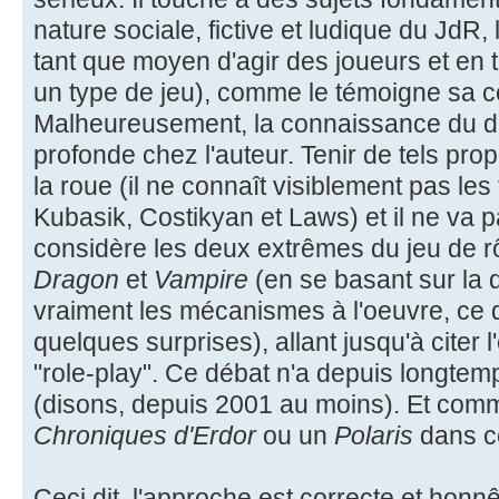
nature sociale, fictive et ludique du JdR,
tant que moyen d'agir des joueurs et en t
un type de jeu), comme le témoigne sa c
Malheureusement, la connaissance du d
profonde chez l'auteur. Tenir de tels pro
la roue (il ne connaît visiblement pas le
Kubasik, Costikyan et Laws) et il ne va pas
considère les deux extrêmes du jeu de 
Dragon
et
Vampire
(en se basant sur la d
vraiment les mécanismes à l'oeuvre, ce q
quelques surprises), allant jusqu'à citer l'
"role-play". Ce débat n'a depuis longte
(disons, depuis 2001 au moins). Et com
Chroniques d'Erdor
ou un
Polaris
dans c
Ceci dit, l'approche est correcte et hon