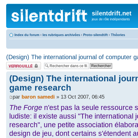
silentdrift.net
jeux de rôle indépendants
Index du forum
‹
les rubriques archivées
‹
Proto-silendtift
‹
Théories
(Design) The international journal of computer
Fil verrouillé
(Design) The international jour
game research
par
baron samedi
» 13 Oct 2007, 06:45
The Forge
n'est pas la seule ressource 
ludiste: il existe aussi "The internationa
research", une petite association élaboran
design de jeu, dont certains s'étendent a