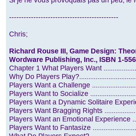
Si je ne vous provoquais pas un peu, le 
---------------------------------------------
Chris;
Richard Rouse III, Game Design: Theor
Wordware Publishing, Inc., ISBN 1-55
Chapter 1 What Players Want ..................
Why Do Players Play?...............................
Players Want a Challenge .........................
Players Want to Socialize .........................
Players Want a Dynamic Solitaire Experience.
Players Want Bragging Rights ...................
Players Want an Emotional Experience ........
Players Want to Fantasize ........................