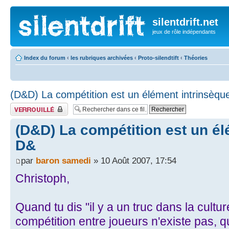
silentdrift.net
jeux de rôle indépendants
Index du forum
‹
les rubriques archivées
‹
Proto-silendtift
‹
Théories
(D&D) La compétition est un élément intrinsèqu
Fil verrouillé
(D&D) La compétition est un él
D&
par
baron samedi
» 10 Août 2007, 17:54
Christoph,
Quand tu dis "il y a un truc dans la culture
compétition entre joueurs n'existe pas, qu