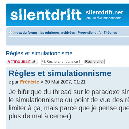
silentdrift.net
jeux de rôle indépendants
Index du forum
‹
les rubriques archivées
‹
Proto-silendtift
‹
Théories
Règles et simulationnisme
Fil verrouillé
Règles et simulationnisme
par
Frédéric
» 30 Mai 2007, 01:21
Je bifurque du thread sur le paradoxe si
le simulationnisme du point de vue des 
limiter à ça, mais parce que je pense que c
plus de mal à cerner).