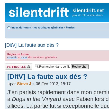
silentdrift.net
jeux de rôle indépendants
Index du forum
‹
les rubriques générales
‹
Parties
[DitV] La faute aux dés ?
Règles du forum
étiquette
et
esprit
des rubriques générales
Fil verrouillé
[DitV] La faute aux dés ?
par
Steve J
» 06 Fév 2013, 15:17
J’en parlais rapidement dans mon premier
à
Dogs in the Vinyard
avec Fabien lors d
alliées. La partie fut si exceptionnelle qu