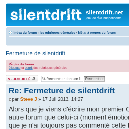
silentdrift.net
jeux de rôle indépendants
Index du forum
‹
les rubriques générales
‹
Méta: à propos du forum
Fermeture de silentdrift
Règles du forum
étiquette
et
esprit
des rubriques générales
Fil verrouillé
Re: Fermeture de silentdrift
par
Steve J
» 17 Juil 2013, 14:27
Alors que je viens d'écrire mon premier
autre forum que celui-ci (moment émotio
que je n'ai toujours pas commenté cette 