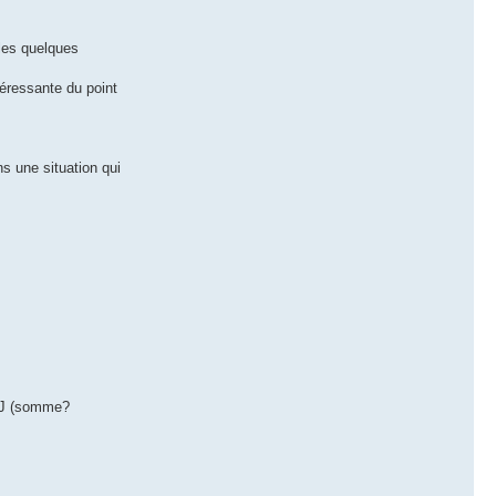
 les quelques
téressante du point
ns une situation qui
 MJ (somme?