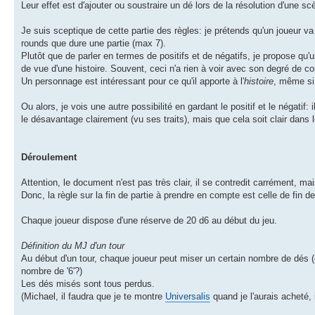
Leur effet est d'ajouter ou soustraire un dé lors de la résolution d'une scè
Je suis sceptique de cette partie des règles: je prétends qu'un joueur va
rounds que dure une partie (max 7).
Plutôt que de parler en termes de positifs et de négatifs, je propose qu
de vue d'une histoire. Souvent, ceci n'a rien à voir avec son degré de 
Un personnage est intéressant pour ce qu'il apporte à l'
histoire
, même si
Ou alors, je vois une autre possibilité en gardant le positif et le négatif
le désavantage clairement (vu ses traits), mais que cela soit clair dans l
Déroulement
Attention, le document n'est pas très clair, il se contredit carrément, mais
Donc, la règle sur la fin de partie à prendre en compte est celle de fin 
Chaque joueur dispose d'une réserve de 20 d6 au début du jeu.
Définition du MJ d'un tour
Au début d'un tour, chaque joueur peut miser un certain nombre de dés (
nombre de '6'?)
Les dés misés sont tous perdus.
(Michael, il faudra que je te montre
Universalis
quand je l'aurais acheté, 