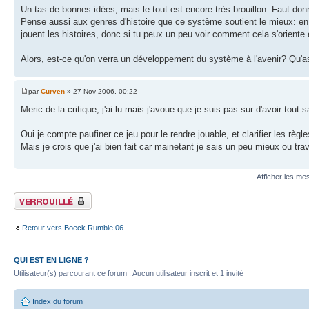
Un tas de bonnes idées, mais le tout est encore très brouillon. Faut don
Pense aussi aux genres d'histoire que ce système soutient le mieux: en e
jouent les histoires, donc si tu peux un peu voir comment cela s'oriente 
Alors, est-ce qu'on verra un développement du système à l'avenir? Qu'a
par
Curven
» 27 Nov 2006, 00:22
Meric de la critique, j'ai lu mais j'avoue que je suis pas sur d'avoir tout sa
Oui je compte paufiner ce jeu pour le rendre jouable, et clarifier les règle
Mais je crois que j'ai bien fait car mainetant je sais un peu mieux ou trav
Afficher les me
Fil verrouillé
Retour vers Boeck Rumble 06
QUI EST EN LIGNE ?
Utilisateur(s) parcourant ce forum : Aucun utilisateur inscrit et 1 invité
Index du forum