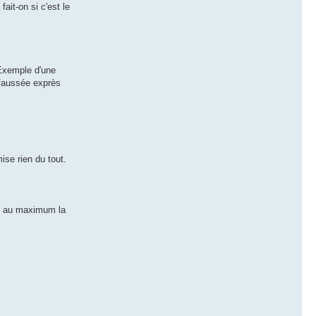
it-on si c'est le
 Exemple d'une
 faussée exprès
mise rien du tout.
ec au maximum la