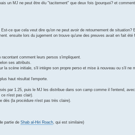
s un MJ ne peut être élu "tacitement" que deux fois (pourquoi? et comment fa
nt. Est-ce que cela veut dire qu'on ne peut avoir de retournement de situation?
ment. ensuite lors du jugement on trouve qu'une des preuves avait en fait été
en racontant comment leurs persos s'impliquent.
elon ses attributs.
our la scène initiale, s'il intègre son propre perso et mise à nouveau ou s'il ne 
lus haut résultat l'emporte.
misés par 1.25, puis le MJ les distribue dans son camp comme il l'entend, av
 ce n'est pas clair).
e dés (la procédure n'est pas très claire).
 de partie de
Shab al-Hiri Roach
, qui est similaire)