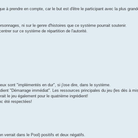
sque à prendre en compte, car le but est d'être le participant avec la plus gran
ersonnages, ni sur le genre d'histoires que ce système pourrait soutenir.
entrer sur ce système de répartition de l'autorité.
eux sont "implémentés en dur", si j'ose dire, dans le système.
grédient "Démarrage immédiat". Les ressources principales du jeu (les dés à mi
ait le jeu également pour le quatrième ingrédient!
c été respectées!
on verrait dans le Pool) positifs et deux négatifs.