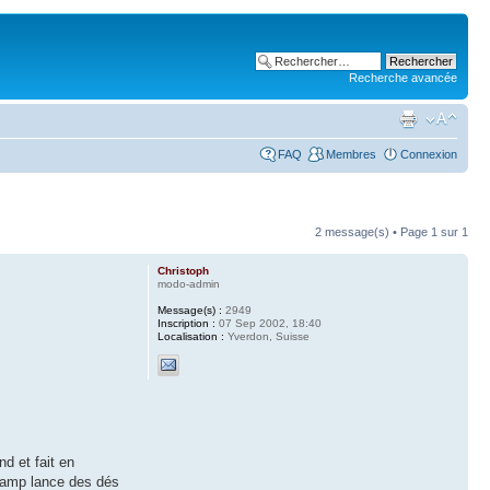
Recherche avancée
FAQ
Membres
Connexion
2 message(s) • Page
1
sur
1
Christoph
modo-admin
Message(s) :
2949
Inscription :
07 Sep 2002, 18:40
Localisation :
Yverdon, Suisse
d et fait en
 camp lance des dés