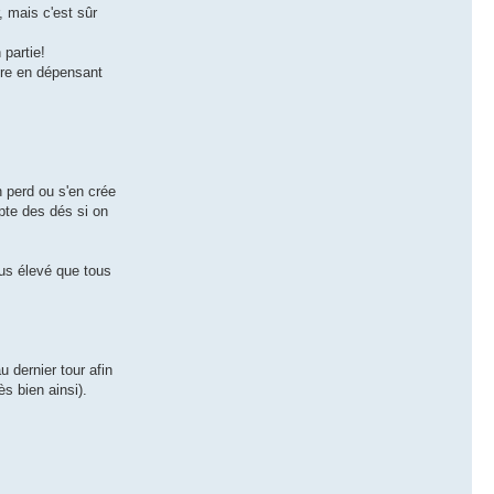
, mais c'est sûr
 partie!
oire en dépensant
n perd ou s'en crée
mpte des dés si on
us élevé que tous
au dernier tour afin
s bien ainsi).