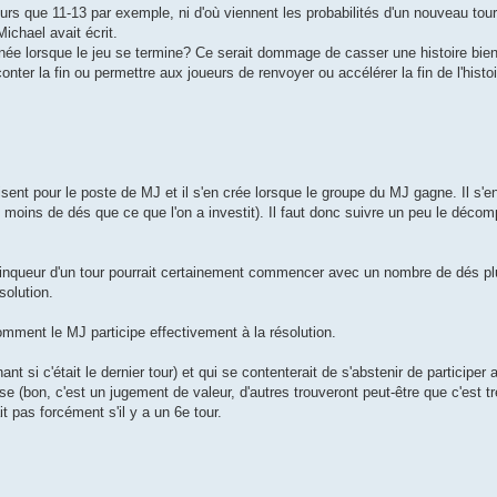
ours que 11-13 par exemple, ni d'où viennent les probabilités d'un nouveau tour
ichael avait écrit.
rminée lorsque le jeu se termine? Ce serait dommage de casser une histoire bien
onter la fin ou permettre aux joueurs de renvoyer ou accélérer la fin de l'hist
isent pour le poste de MJ et il s'en crée lorsque le groupe du MJ gagne. Il s'e
u moins de dés que ce que l'on a investit). Il faut donc suivre un peu le déco
inqueur d'un tour pourrait certainement commencer avec un nombre de dés pl
solution.
omment le MJ participe effectivement à la résolution.
ant si c'était le dernier tour) et qui se contenterait de s'abstenir de participer 
e (bon, c'est un jugement de valeur, d'autres trouveront peut-être que c'est trè
t pas forcément s'il y a un 6e tour.