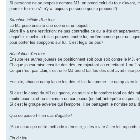
Si personne ne se propose comme MJ, on prend celui du tour d'avant, mai
premier tour ou s'il n'y a toujours personne qui se propose?)
Situation initiale d'un tour
Le MJ pose ensuite une scène et un objectif.
Alors il y a une restriction: ne pas contredire ce qui a été dit auparava
enquête: machin a telles preuves contre lui, on l'embarque pour un juge
pour porter les soupçons sur lui. C'est légal ou pas?
Résolution d'un tour
Ensuite les autres joueurs se positionnent soit pour soit contre le MJ, 
Chaque joueur mise ensuite des dés, en rajoutant ou en retirant 1 ou 2 s
Ce qui n'est pas clair, c'est si le MJ prend fait les dés qu'il avait misé p
Ensuite, chaque camp lance les dés et fait la somme. Le camp avec le p
Si c'est le camp du MJ qui gagne, on multiplie le nombre total de dés 
moitié pour lui et au minimum un par joueur (en fait j'interprète un peu là,
Si c'est le groupe adverse qui l'emporte, il se partagent le nombre total d
Que se passe-t-il en cas d'égalité?
(Pour ceux que cette méthode intéresse, je les invite à lire les rapports
Fin du jeu