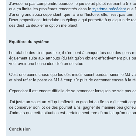
J'avoue ne pas comprendre pourquoi le jeu serait plutôt restreint à 5-7 t
que ça limite les problèmes rencontrés dans le
système précédent
que M
J'ai un grand souci cependant: que faire si l'histoire, elle, n'est pas te
Deux propositions: introduire un épilogue qui permette à quelqu'un de rac
des dés! La deuxième option me plaîot
Equilibre du système
Le total de dés n'est pas fixe, il s'en perd à chaque fois que des gens m
également suite aux attributs (du fait qu'on obtient effectivement plus o
veut avoir une bonne idée d'où on se situe.
C'est une bonne chose que les dés misés soient perdus, sinon le MJ va
et ainsi rafler le poste de MJ à coup sûr puis de cartonner encore à la ré
Cependant il est encore difficile de se prononcer lorsqu'on ne sait pas c
J'ai juste un souci un MJ qui raflerait un gros lot au 6e tour (il serait gagn
de conserver son lot de dés pourrait ainsi gagner de manière peu glorieus
J'admets que cette situation est certainement rare dû au fait qu'on ne sai
Conclusion