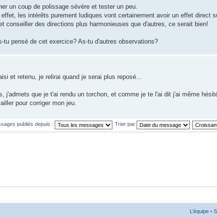
ner un coup de polissage sévère et tester un peu.
ffet, les intérêts purement ludiques vont certainement avoir un effet direct s
et conseiller des directions plus harmonieuses que d'autres, ce serait bien!
s-tu pensé de cet exercice? As-tu d'autres observations?
isi et retenu, je relirai quand je serai plus reposé...
s, j'admets que je t'ai rendu un torchon, et comme je te l'ai dit j'ai même hésité
ailler pour corriger mon jeu.
ssages publiés depuis :
Trier par
L’équipe
•
S