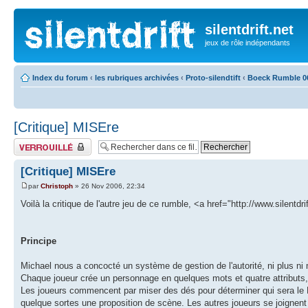
silentdrift.net
jeux de rôle indépendants
Index du forum
‹
les rubriques archivées
‹
Proto-silendtift
‹
Boeck Rumble 0
[Critique] MISEre
Fil verrouillé
[Critique] MISEre
par
Christoph
» 26 Nov 2006, 22:34
Voilà la critique de l'autre jeu de ce rumble, <a href="http://www.silen
Principe
Michael nous a concocté un système de gestion de l'autorité, ni plus ni
Chaque joueur crée un personnage en quelques mots et quatre attributs, 
Les joueurs commencent par miser des dés pour déterminer qui sera le MJ
quelque sortes une proposition de scène. Les autres joueurs se joignen