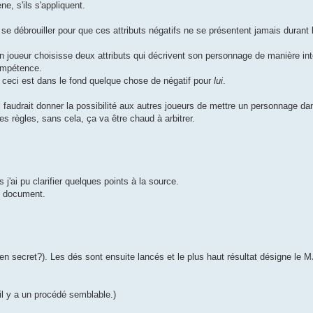
ne, s'ils s'appliquent.
 se débrouiller pour que ces attributs négatifs ne se présentent jamais durant
'un joueur choisisse deux attributs qui décrivent son personnage de manière in
compétence.
 ceci est dans le fond quelque chose de négatif pour
lui
.
: il faudrait donner la possibilité aux autres joueurs de mettre un personnage da
es règles, sans cela, ça va être chaud à arbitrer.
 j'ai pu clarifier quelques points à la source.
de document.
en secret?). Les dés sont ensuite lancés et le plus haut résultat désigne le
il y a un procédé semblable.)