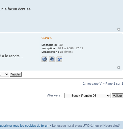
ur la façon dont se
Curven
Message(s) :
40
Inscription :
20 Avr 2006, 17:39
Localisation :
Delémont
 a le rendre...
2 message(s) • Page
1
sur
1
Aller vers :
upprimer tous les cookies du forum
• Le fuseau horaire est UTC+1 heure [Heure d’été]