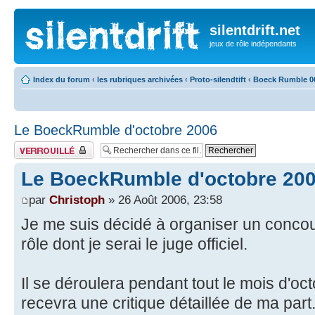
silentdrift.net
jeux de rôle indépendants
Index du forum
‹
les rubriques archivées
‹
Proto-silendtift
‹
Boeck Rumble 0
Le BoeckRumble d'octobre 2006
Fil verrouillé
Le BoeckRumble d'octobre 20
par
Christoph
» 26 Août 2006, 23:58
Je me suis décidé à organiser un concou
rôle dont je serai le juge officiel.
Il se déroulera pendant tout le mois d'oc
recevra une critique détaillée de ma part