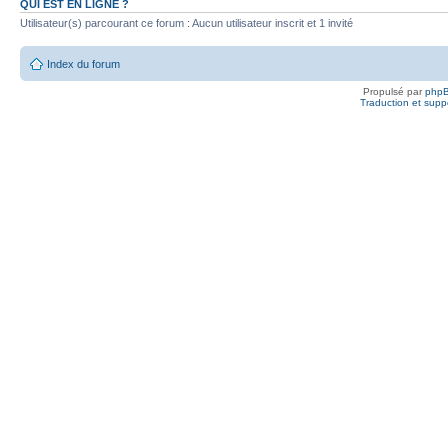
QUI EST EN LIGNE ?
Utilisateur(s) parcourant ce forum : Aucun utilisateur inscrit et 1 invité
Index du forum
Propulsé par
php
Traduction et suppo