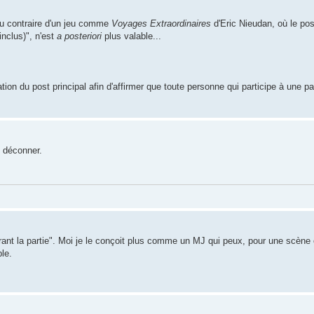
(au contraire d'un jeu comme
Voyages Extraordinaires
d'Eric Nieudan, où le po
nclus)", n'est
a posteriori
plus valable...
tion du post principal afin d'affirmer que toute personne qui participe à une pa
s déconner.
durant la partie". Moi je le conçoit plus comme un MJ qui peux, pour une scène 
le.