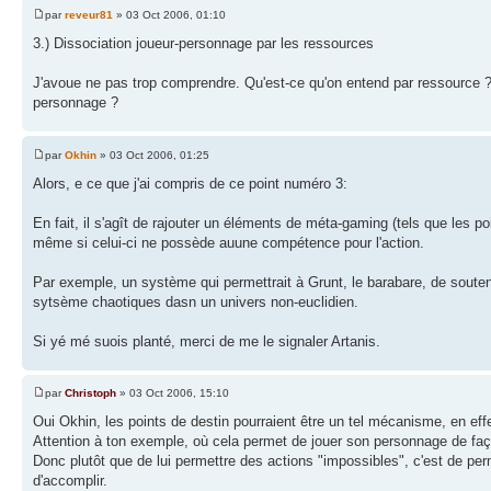
par
reveur81
» 03 Oct 2006, 01:10
3.) Dissociation joueur-personnage par les ressources
J'avoue ne pas trop comprendre. Qu'est-ce qu'on entend par ressource ? Et
personnage ?
par
Okhin
» 03 Oct 2006, 01:25
Alors, e ce que j'ai compris de ce point numéro 3:
En fait, il s'agît de rajouter un éléments de méta-gaming (tels que les p
même si celui-ci ne possède auune compétence pour l'action.
Par exemple, un système qui permettrait à Grunt, le barabare, de souten
sytsème chaotiques dasn un univers non-euclidien.
Si yé mé suois planté, merci de me le signaler Artanis.
par
Christoph
» 03 Oct 2006, 15:10
Oui Okhin, les points de destin pourraient être un tel mécanisme, en effet.
Attention à ton exemple, où cela permet de jouer son personnage de faço
Donc plutôt que de lui permettre des actions "impossibles", c'est de perm
d'accomplir.