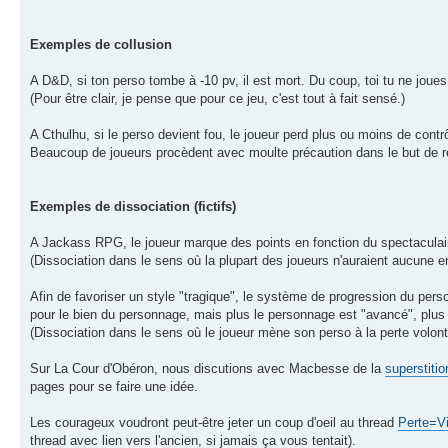
Exemples de collusion
A D&D, si ton perso tombe à -10 pv, il est mort. Du coup, toi tu ne joues
(Pour être clair, je pense que pour ce jeu, c'est tout à fait sensé.)
A Cthulhu, si le perso devient fou, le joueur perd plus ou moins de contr
Beaucoup de joueurs procèdent avec moulte précaution dans le but de réu
Exemples de dissociation (fictifs)
A Jackass RPG, le joueur marque des points en fonction du spectaculaire
(Dissociation dans le sens où la plupart des joueurs n'auraient aucune en
Afin de favoriser un style "tragique", le système de progression du per
pour le bien du personnage, mais plus le personnage est "avancé", plus le
(Dissociation dans le sens où le joueur mène son perso à la perte volont
Sur La Cour d'Obéron, nous discutions avec Macbesse de la
superstitio
pages pour se faire une idée.
Les courageux voudront peut-être jeter un coup d'oeil au thread
Perte=Vi
thread avec lien vers l'ancien, si jamais ça vous tentait).