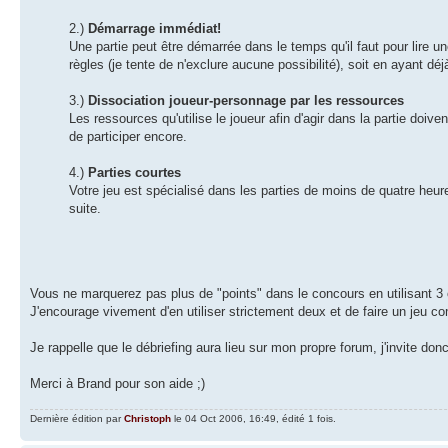
2.)
Démarrage immédiat!
Une partie peut être démarrée dans le temps qu'il faut pour lire une 
règles (je tente de n'exclure aucune possibilité), soit en ayant
3.)
Dissociation joueur-personnage par les ressources
Les ressources qu'utilise le joueur afin d'agir dans la partie doi
de participer encore.
4.)
Parties courtes
Votre jeu est spécialisé dans les parties de moins de quatre heu
suite.
Vous ne marquerez pas plus de "points" dans le concours en utilisant 3 
J'encourage vivement d'en utiliser strictement deux et de faire un jeu co
Je rappelle que le débriefing aura lieu sur mon propre forum, j'invite don
Merci à Brand pour son aide ;)
Dernière édition par
Christoph
le 04 Oct 2006, 16:49, édité 1 fois.