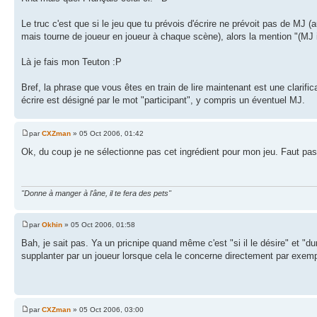
Le truc c'est que si le jeu que tu prévois d'écrire ne prévoit pas de MJ 
mais tourne de joueur en joueur à chaque scène), alors la mention "(MJ i
Là je fais mon Teuton :P
Bref, la phrase que vous êtes en train de lire maintenant est une clarifica
écrire est désigné par le mot "participant", y compris un éventuel MJ.
par
CXZman
» 05 Oct 2006, 01:42
Ok, du coup je ne sélectionne pas cet ingrédient pour mon jeu. Faut pa
"Donne à manger à l'âne, il te fera des pets"
par
Okhin
» 05 Oct 2006, 01:58
Bah, je sait pas. Ya un pricnipe quand même c'est "si il le désire" et "
supplanter par un joueur lorsque cela le concerne directement par exemp
par
CXZman
» 05 Oct 2006, 03:00