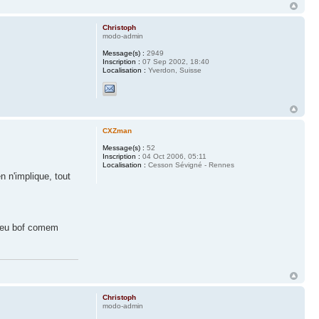
Christoph
modo-admin
Message(s) :
2949
Inscription :
07 Sep 2002, 18:40
Localisation :
Yverdon, Suisse
CXZman
Message(s) :
52
Inscription :
04 Oct 2006, 05:11
Localisation :
Cesson Sévigné - Rennes
n n'implique, tout
n peu bof comem
Christoph
modo-admin