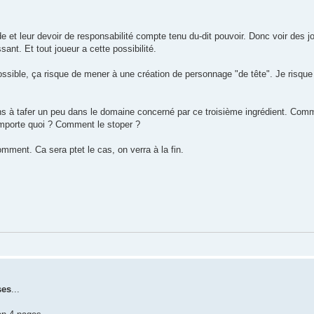
de et leur devoir de responsabilité compte tenu du-dit pouvoir. Donc voir des j
sant. Et tout joueur a cette possibilité.
sible, ça risque de mener à une création de personnage "de tête". Je risque d
iens à tafer un peu dans le domaine concerné par ce troisième ingrédient. Com
n'importe quoi ? Comment le stoper ?
omment. Ca sera ptet le cas, on verra à la fin.
ses
...