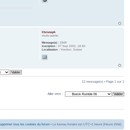
Christoph
modo-admin
Message(s) :
2949
Inscription :
07 Sep 2002, 18:40
Localisation :
Yverdon, Suisse
12 message(s) • Page
1
sur
1
Aller vers :
upprimer tous les cookies du forum
• Le fuseau horaire est UTC+1 heure [Heure d’été]