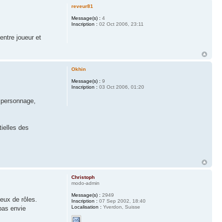
reveur81
Message(s) :
4
Inscription :
02 Oct 2006, 23:11
entre joueur et
Okhin
Message(s) :
9
Inscription :
03 Oct 2006, 01:20
n personnage,
ielles des
Christoph
modo-admin
Message(s) :
2949
eux de rôles.
Inscription :
07 Sep 2002, 18:40
Localisation :
Yverdon, Suisse
 pas envie