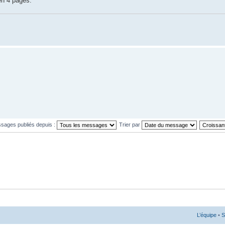
 en 4 pages.
ssages publiés depuis :
Trier par
L’équipe
•
S