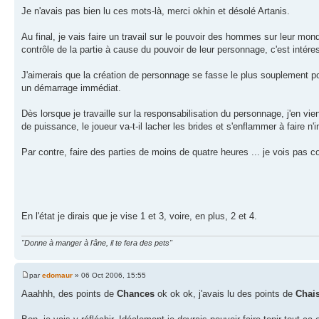
Je n'avais pas bien lu ces mots-là, merci okhin et désolé Artanis.
Au final, je vais faire un travail sur le pouvoir des hommes sur leur mon
contrôle de la partie à cause du pouvoir de leur personnage, c'est intéres
J'aimerais que la création de personnage se fasse le plus souplement pos
un démarrage immédiat.
Dès lorsque je travaille sur la responsabilisation du personnage, j'en v
de puissance, le joueur va-t-il lacher les brides et s'enflammer à faire 
Par contre, faire des parties de moins de quatre heures ... je vois pas c
En l'état je dirais que je vise 1 et 3, voire, en plus, 2 et 4.
"Donne à manger à l'âne, il te fera des pets"
par
edomaur
» 06 Oct 2006, 15:55
Aaahhh, des points de
Chances
ok ok ok, j'avais lu des points de
Chai