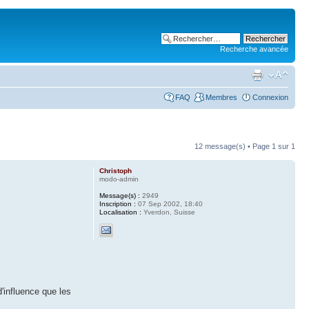
Recherche avancée
FAQ
Membres
Connexion
12 message(s) • Page
1
sur
1
Christoph
modo-admin
Message(s) :
2949
Inscription :
07 Sep 2002, 18:40
Localisation :
Yverdon, Suisse
 d'influence que les