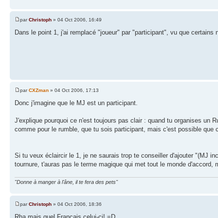
par
Christoph
» 04 Oct 2006, 16:49
Dans le point 1, j'ai remplacé "joueur" par "participant", vu que certai
par
CXZman
» 04 Oct 2006, 17:13
Donc j'imagine que le MJ est un participant.
J'explique pourquoi ce n'est toujours pas clair : quand tu organises un Ru
comme pour le rumble, que tu sois participant, mais c'est possible que ce
Si tu veux éclaircir le 1, je ne saurais trop te conseiller d'ajouter "(MJ
tournure, t'auras pas le terme magique qui met tout le monde d'accord, ma
"Donne à manger à l'âne, il te fera des pets"
par
Christoph
» 04 Oct 2006, 18:36
Rha mais quel Français celui-ci! =D