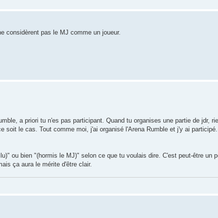
ns ne considèrent pas le MJ comme un joueur.
mble, a priori tu n'es pas participant. Quand tu organises une partie de jdr, rie
 soit le cas. Tout comme moi, j'ai organisé l'Arena Rumble et j'y ai participé.
 inclu)" ou bien "(hormis le MJ)" selon ce que tu voulais dire. C'est peut-être u
is ça aura le mérite d'être clair.