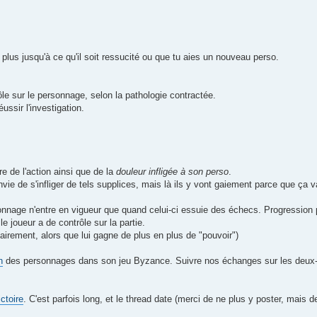
 plus jusqu'à ce qu'il soit ressucité ou que tu aies un nouveau perso.
ôle sur le personnage, selon la pathologie contractée.
ssir l'investigation.
 de l'action ainsi que de la
douleur infligée à son perso
.
vie de s'infliger de tels supplices, mais là ils y vont gaiement parce que ça va
sonnage n'entre en vigueur que quand celui-ci essuie des échecs. Progression
 joueur a de contrôle sur la partie.
airement, alors que lui gagne de plus en plus de "pouvoir")
n
des personnages dans son jeu Byzance. Suivre nos échanges sur les deux-
ctoire
. C'est parfois long, et le thread date (merci de ne plus y poster, mais 