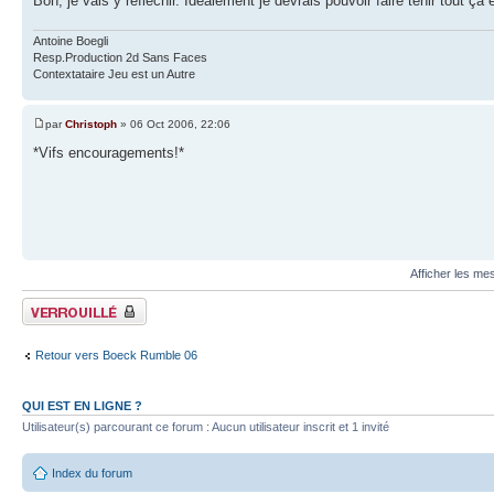
Bon, je vais y réfléchir. Idéalement je devrais pouvoir faire tenir tout ça
Antoine Boegli
Resp.Production 2d Sans Faces
Contextataire Jeu est un Autre
par
Christoph
» 06 Oct 2006, 22:06
*Vifs encouragements!*
Afficher les me
Fil verrouillé
Retour vers Boeck Rumble 06
QUI EST EN LIGNE ?
Utilisateur(s) parcourant ce forum : Aucun utilisateur inscrit et 1 invité
Index du forum