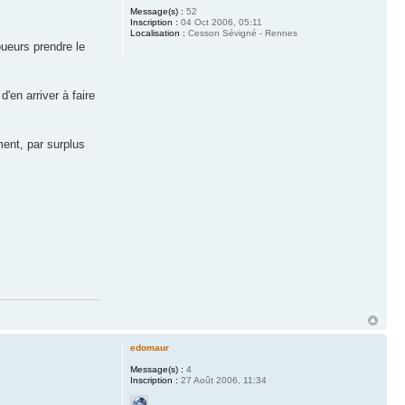
Message(s) :
52
Inscription :
04 Oct 2006, 05:11
Localisation :
Cesson Sévigné - Rennes
oueurs prendre le
'en arriver à faire
ment, par surplus
edomaur
Message(s) :
4
Inscription :
27 Août 2006, 11:34