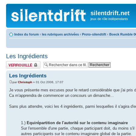
silentdrift.net
jeux de rôle indépendants
Index du forum
‹
les rubriques archivées
‹
Proto-silendtift
‹
Boeck Rumble 0
Les Ingrédients
Fil verrouillé
Les Ingrédients
par
Christoph
» 01 Oct 2006, 17:07
Je vous présente mes excuses pour le retard considérable que j'ai pris 
Ca m'apprendra de commencer un concours un dimanche...
Sans plus attendre, voici les 4 ingrédients, parmi lesquelles il s'agira d'
1.)
Equirépartition de l'autorité sur le contenu imaginaire
Sur l'ensemble d'une partie, chaque participant doit, du moins s'il le
autres participants sur le contenu imaginaire global de la partie.