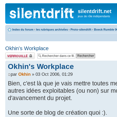
silentdrift.net
jeux de rôle indépendants
Index du forum
‹
les rubriques archivées
‹
Proto-silendtift
‹
Boeck Rumble 0
Okhin's Workplace
Fil verrouillé
Okhin's Workplace
par
Okhin
» 03 Oct 2006, 01:29
Bien, c'est là que je vais mettre toutes m
autres idées exploitables (ou non) sur mon
d'avancement du projet.
Une sorte de blog de création quoi :).