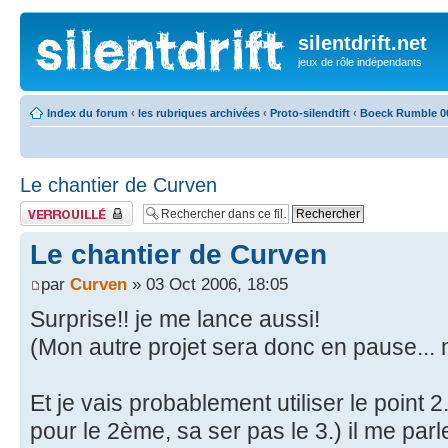
silentdrift.net
jeux de rôle indépendants
Index du forum
‹
les rubriques archivées
‹
Proto-silendtift
‹
Boeck Rumble 0
Le chantier de Curven
Fil verrouillé
Le chantier de Curven
par
Curven
» 03 Oct 2006, 18:05
Surprise!! je me lance aussi!
(Mon autre projet sera donc en pause... m
Et je vais probablement utiliser le point 2
pour le 2ème, sa ser pas le 3.) il me parle