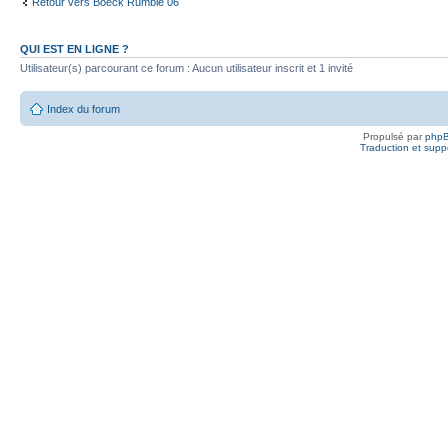
Retour vers Boeck Rumble 06
QUI EST EN LIGNE ?
Utilisateur(s) parcourant ce forum : Aucun utilisateur inscrit et 1 invité
Index du forum
Propulsé par
php
Traduction et suppo