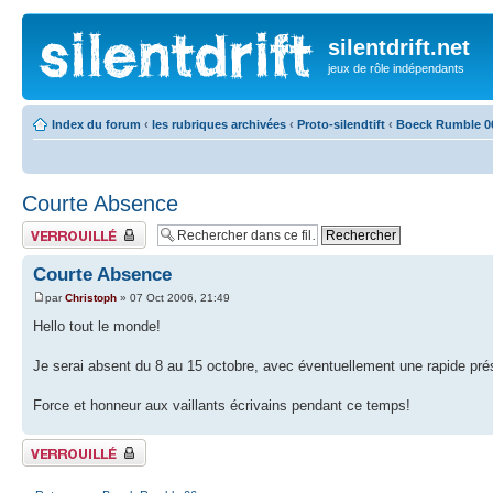
silentdrift.net
jeux de rôle indépendants
Index du forum
‹
les rubriques archivées
‹
Proto-silendtift
‹
Boeck Rumble 0
Courte Absence
Fil verrouillé
Courte Absence
par
Christoph
» 07 Oct 2006, 21:49
Hello tout le monde!
Je serai absent du 8 au 15 octobre, avec éventuellement une rapide pré
Force et honneur aux vaillants écrivains pendant ce temps!
Fil verrouillé