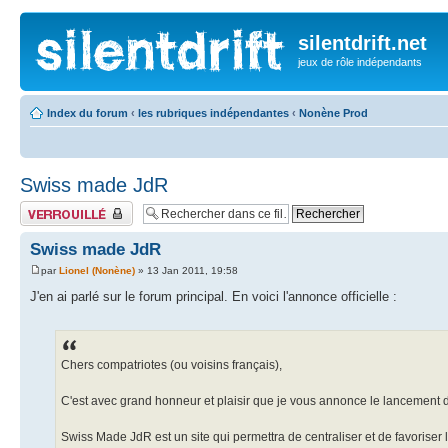
silentdrift.net
jeux de rôle indépendants
Index du forum
‹
les rubriques indépendantes
‹
Nonène Prod
Swiss made JdR
Fil verrouillé
Swiss made JdR
par
Lionel (Nonène)
» 13 Jan 2011, 19:58
J'en ai parlé sur le forum principal. En voici l'annonce officielle :
Chers compatriotes (ou voisins français),
C'est avec grand honneur et plaisir que je vous annonce le lancement
Swiss Made JdR est un site qui permettra de centraliser et de favoriser 