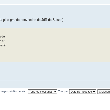
e (la plus grande convention de JdR de Suisse) :
u de
e et
venir
ssages publiés depuis :
Trier par