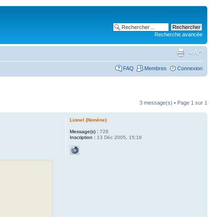
Recherche avancée
FAQ
Membres
Connexion
3 message(s) • Page
1
sur
1
Lionel (Nonène)
Message(s) :
728
Inscription :
13 Déc 2005, 15:16