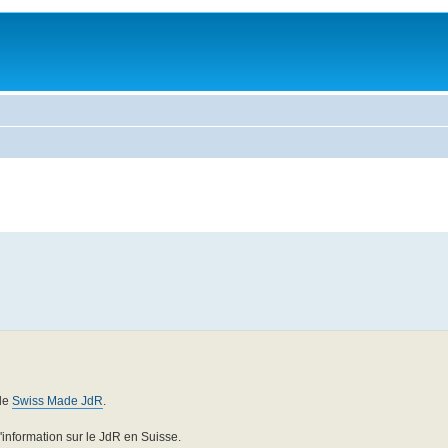
 de
Swiss Made JdR
.
l'information sur le JdR en Suisse.