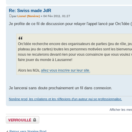
Re: Swiss made JdR
par
Lionel (Nonène)
» 04 Fév 2011, 01:27
Je profite de ce fil de discussion pour relayer l'appel lancé par Orc'Idé
Orc'idée recherche encore des organisateurs de parties (jeu de rôle, je
plateau jeu de cartes) toutes les personnes motivées sont les bienvenu
nous ne reculerons devant rien pour vous convaincre que vous voulez 
faire jouer du monde à Lausanne!
Alors les MJs,
allez vous inscrire sur leur site.
Je lancerai sans doute prochainement un fil dans connexion.
Nonène prod, les créations et les réflexions d'un auteur qui se professionnalise.
Afficher les me
Fil verrouillé
Retour vers Nonène Prod