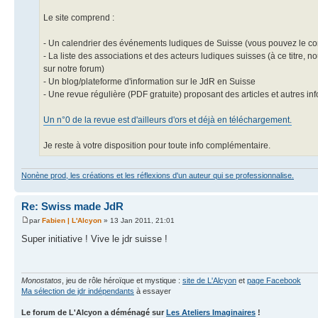
Le site comprend :
- Un calendrier des événements ludiques de Suisse (vous pouvez le complé
- La liste des associations et des acteurs ludiques suisses (à ce titre,
sur notre forum)
- Un blog/plateforme d'information sur le JdR en Suisse
- Une revue régulière (PDF gratuite) proposant des articles et autres in
Un n°0 de la revue est d'ailleurs d'ors et déjà en téléchargement.
Je reste à votre disposition pour toute info complémentaire.
Nonène prod, les créations et les réflexions d'un auteur qui se professionnalise.
Re: Swiss made JdR
par
Fabien | L'Alcyon
» 13 Jan 2011, 21:01
Super initiative ! Vive le jdr suisse !
Monostatos
, jeu de rôle héroïque et mystique :
site de L'Alcyon
et
page Facebook
Ma sélection de jdr indépendants
à essayer
Le forum de L'Alcyon a déménagé sur
Les Ateliers Imaginaires
!