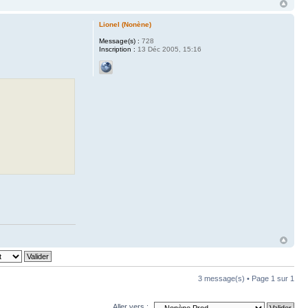
Lionel (Nonène)
Message(s) :
728
Inscription :
13 Déc 2005, 15:16
3 message(s) • Page
1
sur
1
Aller vers :