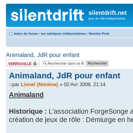
silentdrift.net
jeux de rôle indépendants
Index du forum
‹
les rubriques indépendantes
‹
Nonène Prod
Animaland, JdR pour enfant
Fil verrouillé
Animaland, JdR pour enfant
par
Lionel (Nonène)
» 02 Avr 2008, 21:14
Animaland
Historique :
L'association ForgeSonge a
création de jeux de rôle : Démiurge en h