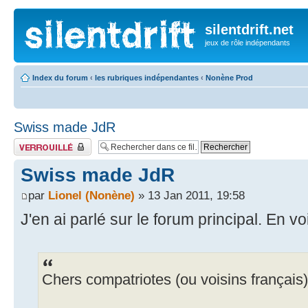
silentdrift.net
jeux de rôle indépendants
Index du forum
‹
les rubriques indépendantes
‹
Nonène Prod
Swiss made JdR
Fil verrouillé
Swiss made JdR
par
Lionel (Nonène)
» 13 Jan 2011, 19:58
J'en ai parlé sur le forum principal. En voi
Chers compatriotes (ou voisins français)