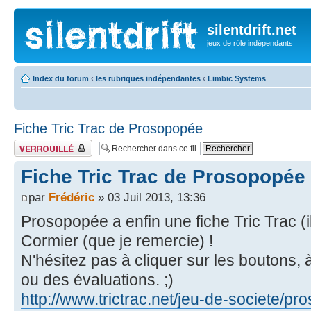
silentdrift.net
jeux de rôle indépendants
Index du forum
‹
les rubriques indépendantes
‹
Limbic Systems
Fiche Tric Trac de Prosopopée
Fil verrouillé
Fiche Tric Trac de Prosopopée
par
Frédéric
» 03 Juil 2013, 13:36
Prosopopée a enfin une fiche Tric Trac (i
Cormier (que je remercie) !
N'hésitez pas à cliquer sur les boutons,
ou des évaluations. ;)
http://www.trictrac.net/jeu-de-societe/pr