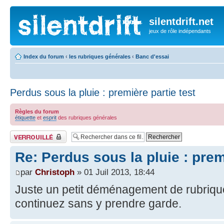
silentdrift.net
jeux de rôle indépendants
Index du forum
‹
les rubriques générales
‹
Banc d'essai
Perdus sous la pluie : première partie test
Règles du forum
étiquette
et
esprit
des rubriques générales
Fil verrouillé
Re: Perdus sous la pluie : prem
par
Christoph
» 01 Juil 2013, 18:44
Juste un petit déménagement de rubriq
continuez sans y prendre garde.